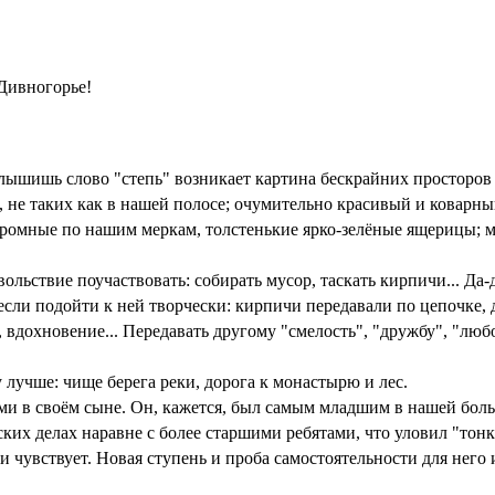
Дивногорье!
 слышишь слово "степь" возникает картина бескрайних просторов
, не таких как в нашей полосе; очумительно красивый и коварн
огромные по нашим меркам, толстенькие ярко-зелёные ящерицы; 
льствие поучаствовать: собирать мусор, таскать кирпичи... Да-д
 если подойти к ней творчески: кирпичи передавали по цепочке, 
 вдохновение... Передавать другому "смелость", "дружбу", "люб
у лучше: чище берега реки, дорога к монастырю и лес.
ми в своём сыне. Он, кажется, был самым младшим в нашей бол
еских делах наравне с более старшими ребятами, что уловил "тон
 и чувствует. Новая ступень и проба самостоятельности для него 