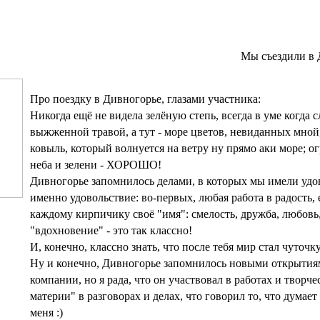
Мы съездили в 
Про поездку в Дивногорье, глазами участника:
Никогда ещё не видела зелёную степь, всегда в уме когда
выжженной травой, а тут - море цветов, невиданных мной
ковыль, который волнуется на ветру ну прямо аки море; 
неба и зелени - ХОРОШО!
Дивногорье запомнилось делами, в которых мы имели удово
именно удовольствие: во-первых, любая работа в радость,
каждому кирпичику своё "имя": смелость, дружба, любовь,
"вдохновение" - это так классно!
И, конечно, классно знать, что после тебя мир стал чуточк
Ну и конечно, Дивногорье запомнилось новыми открытия
компании, но я рада, что он участвовал в работах и творч
материи" в разговорах и делах, что говорил то, что думает
меня :)