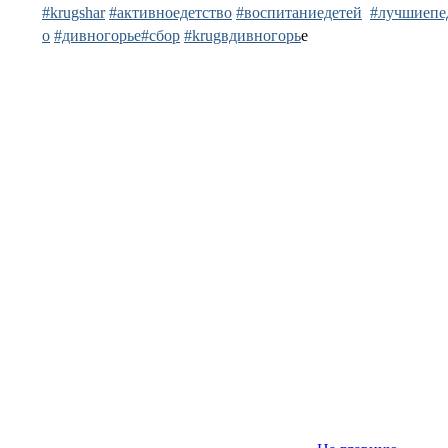
#krugshar
#активноедетство
#воспитаниедетей
#лучшиепе
о
#дивногорье
#сбор
#krugвдивногорь
е