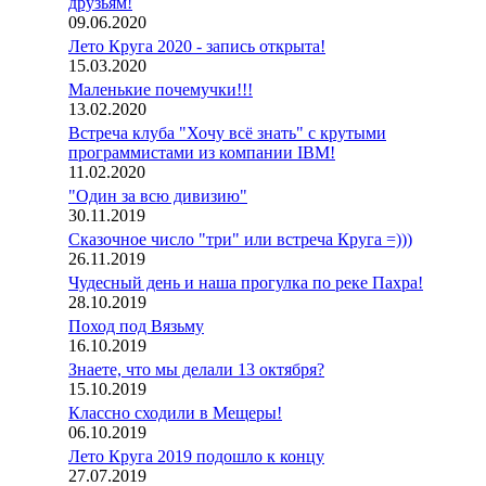
друзьям!
09.06.2020
Лето Круга 2020 - запись открыта!
15.03.2020
Маленькие почемучки!!!
13.02.2020
Встреча клуба "Хочу всё знать" с крутыми
программистами из компании IBM!
11.02.2020
"Один за всю дивизию"
30.11.2019
Сказочное число "три" или встреча Круга =)))
26.11.2019
Чудесный день и наша прогулка по реке Пахра!
28.10.2019
Поход под Вязьму
16.10.2019
Знаете, что мы делали 13 октября?
15.10.2019
Классно сходили в Мещеры!
06.10.2019
Лето Круга 2019 подошло к концу
27.07.2019