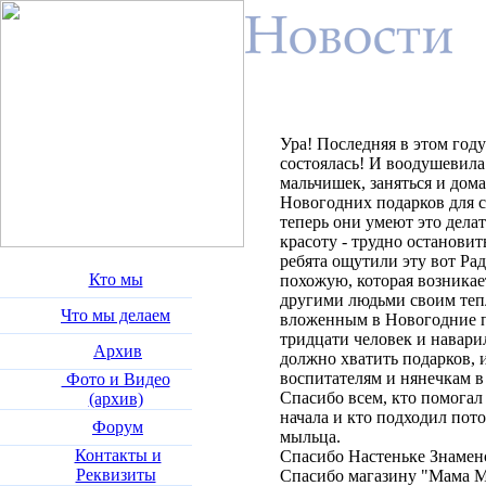
Ура! Последняя в этом год
состоялась! И воодушевила
мальчишек, заняться и дом
Новогодних подарков для с
теперь они умеют это делат
красоту - трудно остановить
ребята ощутили эту вот Рад
Кто мы
похожую, которая возникае
другими людьми своим тепл
Что мы делаем
вложенным в Новогодние п
тридцати человек и навари
Архив
должно хватить подарков, 
воспитателям и нянечкам в
Фото и Видео
Спасибо всем, кто помогал 
(архив)
начала и кто подходил пот
Форум
мыльца.
Контакты и
Спасибо Настеньке Знаменс
Реквизиты
Спасибо магазину "Мама 