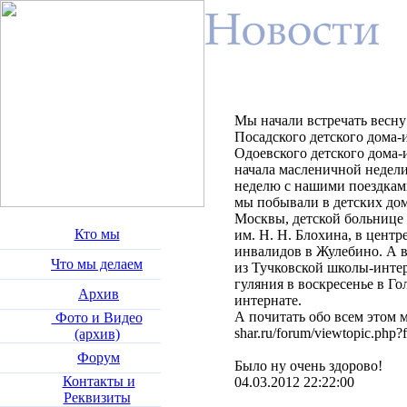
Мы начали встречать весну
Посадского детского дома-
Одоевского детского дома-
начала масленичной недели
неделю с нашими поездками
мы побывали в детских дом
Москвы, детской больнице
Кто мы
им. Н. Н. Блохина, в цент
инвалидов в Жулебино. А в
Что мы делаем
из Тучковской школы-инте
гуляния в воскресенье в Го
Архив
интернате.
А почитать обо всем этом мо
Фото и Видео
shar.ru/forum/viewtopic.php
(архив)
Форум
Было ну очень здорово!
Контакты и
04.03.2012 22:22:00
Реквизиты