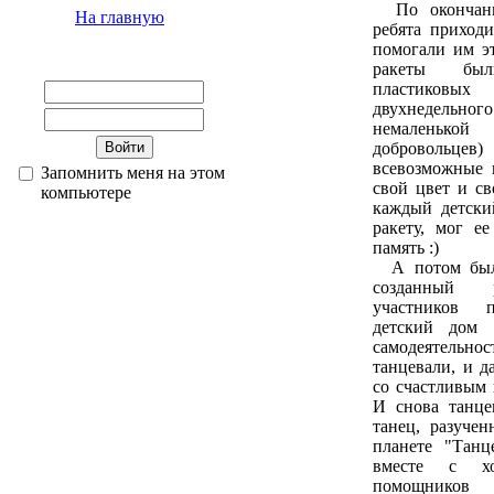
По окончани
На главную
ребята приходи
помогали им эт
ракеты бы
пластиковы
двухнедель
немаленько
добровольце
всевозможные 
Запомнить меня на этом
свой цвет и св
компьютере
каждый детски
ракету, мог ее
память :)
А потом был 
созданный р
участников 
детский дом 
самодеятельнос
танцевали, и д
со счастливым 
И снова танце
танец, разучен
планете "Танц
вместе с хо
помощников 