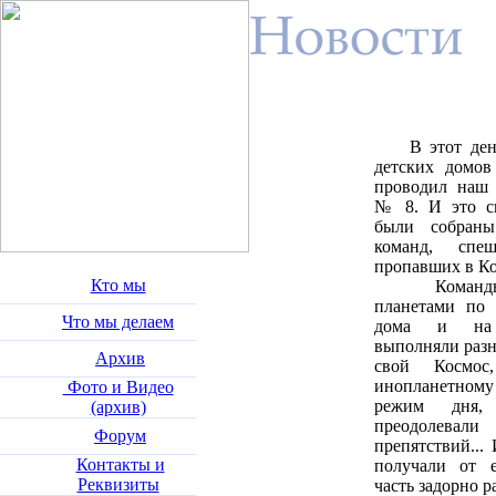
В этот день 
детских домов
проводил наш 
№ 8. И это си
были собраны
команд, спе
пропавших в Ко
Кто мы
Команды "
планетами по 
Что мы делаем
дома и на 
выполняли разн
Архив
свой Космос
инопланетному 
Фото и Видео
режим дня, 
(архив)
преодолевали
Форум
препятствий...
Контакты и
получали от е
Реквизиты
часть задорно 