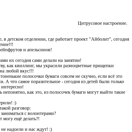
Цитрусовое настроение.
, в детском отделении, где работает проект "Айболит", сегодня
ение!!!
рейпфрутов и апельсинов!
ами их сегодня сами делали на занятии!
тву, как квиллинг, мы украсили разноцветные прищепки
а любой вкус!!!
тоненькие полосочки бумаги совсем не скучно, если всё это
и. А что самое поразительное - сегодня из детей были только
 интересно!
ь непонятно, как это, из полосочек бумаги могут выйти такие
рили! :)
такой разговор:
ь заниматься с волонтерами?
ут могу ещё делать?!
не надоели и нас ждут! :)