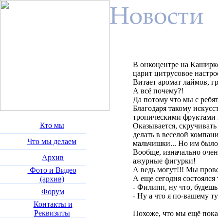
В онкоцентре на Каширке
царит цитрусовое настро
Витает аромат лаймов, г
А всё почему?!
Да потому что мы с ребят
Благодаря такому искусс
тропическими фруктами н
Кто мы
Оказывается, скручивать 
делать в веселой компани
Что мы делаем
мальчишки... Но им было
Вообще, изначально очен
Архив
ажурные фигурки!
А ведь могут!!! Мы прове
Фото и Видео
А еще сегодня состоялся 
(архив)
- Филипп, ну что, будеш
Форум
- Ну а что я по-вашему т
Контакты и
Реквизиты
Похоже, что мы ещё пока 