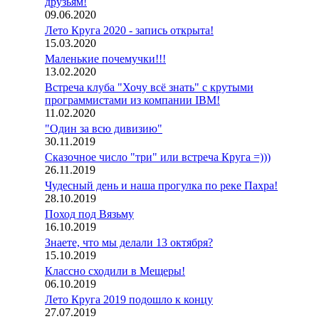
друзьям!
09.06.2020
Лето Круга 2020 - запись открыта!
15.03.2020
Маленькие почемучки!!!
13.02.2020
Встреча клуба "Хочу всё знать" с крутыми
программистами из компании IBM!
11.02.2020
"Один за всю дивизию"
30.11.2019
Сказочное число "три" или встреча Круга =)))
26.11.2019
Чудесный день и наша прогулка по реке Пахра!
28.10.2019
Поход под Вязьму
16.10.2019
Знаете, что мы делали 13 октября?
15.10.2019
Классно сходили в Мещеры!
06.10.2019
Лето Круга 2019 подошло к концу
27.07.2019