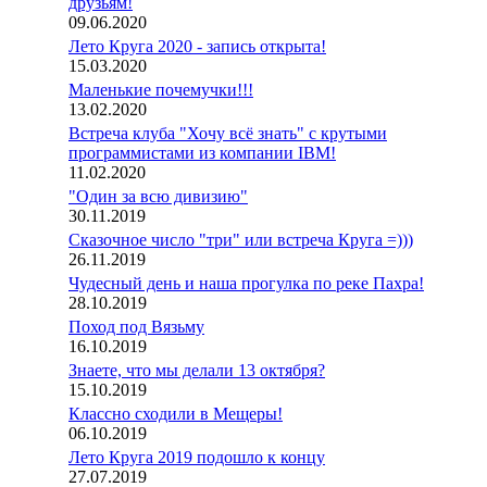
друзьям!
09.06.2020
Лето Круга 2020 - запись открыта!
15.03.2020
Маленькие почемучки!!!
13.02.2020
Встреча клуба "Хочу всё знать" с крутыми
программистами из компании IBM!
11.02.2020
"Один за всю дивизию"
30.11.2019
Сказочное число "три" или встреча Круга =)))
26.11.2019
Чудесный день и наша прогулка по реке Пахра!
28.10.2019
Поход под Вязьму
16.10.2019
Знаете, что мы делали 13 октября?
15.10.2019
Классно сходили в Мещеры!
06.10.2019
Лето Круга 2019 подошло к концу
27.07.2019