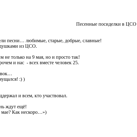
Песенные посиделки в ЦСО
ели песни… любимые, старые, добрые, славные!
едушками из ЦСО.
м не только на 9 мая, но и просто так!
очем и нас - всех вместе человек 25.
новок…
ущался! :) )
ддержал и всем, кто участвовал.
нь ждут ещё!
в мае? Как нескоро…»)