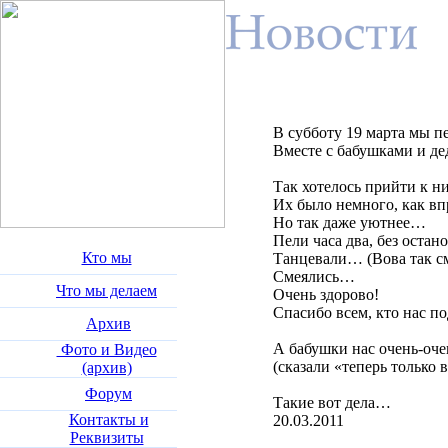
В субботу 19 марта мы п
Вместе с бабушками и д
Так хотелось прийти к ни
Их было немного, как впр
Но так даже уютнее…
Пели часа два, без оста
Кто мы
Танцевали… (Вова так см
Смеялись…
Что мы делаем
Очень здорово!
Спасибо всем, кто нас по
Архив
А бабушки нас очень-оче
Фото и Видео
(сказали «теперь только 
(архив)
Форум
Такие вот дела…
Контакты и
20.03.2011
Реквизиты