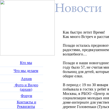
Как быстро летит Время!
Как много Встреч и расстав
Позади осталась преднового
радостями, предвкушением
волшебного…
Кто мы
Позади и наши новогодние 
году было 57, не считая м
Что мы делаем
больниц для детей, которы
общие елки.
Архив
В период с 19 по 30 января
Фото и Видео
побывала в гостях у ребят в
(архив)
Москвы, в РБОО «Центр ле
Форум
социализации молодых инв
Контакты и
доме-интернате для умстве
Реквизиты
деревне Головеньки (Тульск