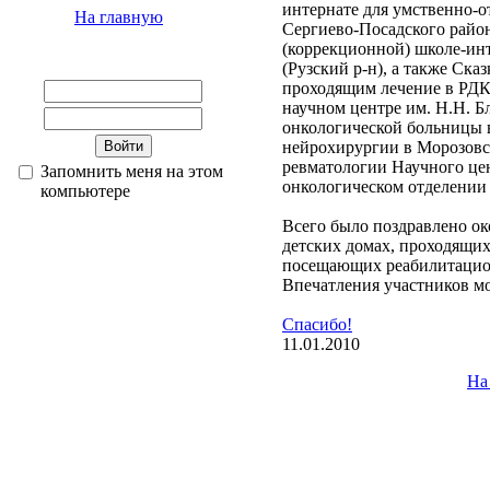
интернате для умственно-
На главную
Сергиево-Посадского район
(коррекционной) школе-инт
(Рузский р-н), а также Ска
проходящим лечение в РДК
научном центре им. Н.Н. Б
онкологической больницы 
нейрохирургии в Морозовс
ревматологии Научного цен
Запомнить меня на этом
онкологическом отделении 
компьютере
Всего было поздравлено ок
детских домах, проходящих
посещающих реабилитацио
Впечатления участников м
Спасибо!
11.01.2010
На