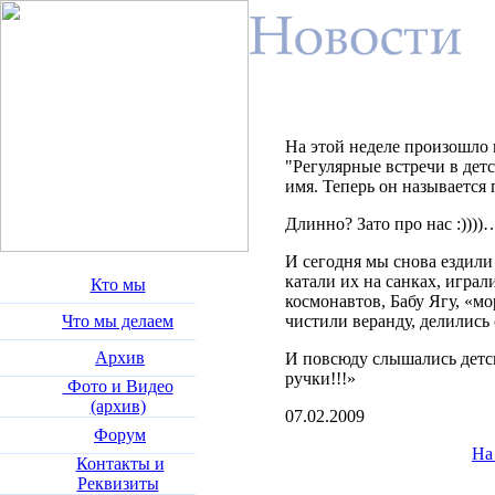
На этой неделе произошло 
"Регулярные встречи в дет
имя. Теперь он называется
Длинно? Зато про нас :))))
И сегодня мы снова ездили
катали их на санках, играл
Кто мы
космонавтов, Бабу Ягу, «мо
Что мы делаем
чистили веранду, делились 
Архив
И повсюду слышались детск
ручки!!!»
Фото и Видео
(архив)
07.02.2009
Форум
На
Контакты и
Реквизиты