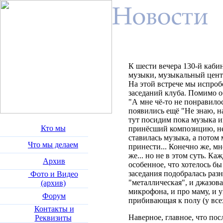
К шести вечера 130-й каби
музыки, музыкальный центр 
На этой встрече мы испро
заседаний клуба. Помимо о
"А мне чё-то не понравилос
появились ещё "Не знаю, н
тут посидим пока музыка иг
Кто мы
принёсший композицию, не 
ставилась музыка, а потом 
Что мы делаем
принести... Конечно же, м
же... но не в этом суть. Ка
Архив
особенное, что хотелось бы
заседания подобралась разн
Фото и Видео
"металлическая", и джазовая
(архив)
микрофона, и про маму, и у
Форум
прибивающая к полу (у всех
Контакты и
Наверное, главное, что пос
Реквизиты