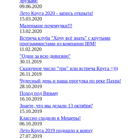
друзьям!
09.06.2020
Лето Круга 2020 - запись открыта!
15.03.2020
Маленькие почемучки!!!
13.02.2020
Встреча клуба "Хочу всё знать" с крутыми
программистами из компании IBM!
11.02.2020
"Один за всю дивизию"
30.11.2019
Сказочное число "три" или встреча Круга =)))
26.11.2019
Чудесный день и наша прогулка по реке Пахра!
28.10.2019
Поход под Вязьму
16.10.2019
Знаете, что мы делали 13 октября?
15.10.2019
Классно сходили в Мещеры!
06.10.2019
Лето Круга 2019 подошло к концу
27.07.2019