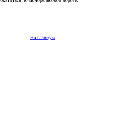
окатиться по монорельсовой дороге.
На главную