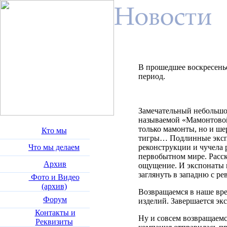
В прошедшее воскресень
период.
Замечательный небольшой
называемой «Мамонтовой 
только мамонты, но и ше
Кто мы
тигры… Подлинные экспо
Что мы делаем
реконструкции и чучела
первобытном мире. Расск
Архив
ощущение. И экспонаты м
заглянуть в западню с р
Фото и Видео
(архив)
Возвращаемся в наше вре
Форум
изделий. Завершается эк
Контакты и
Ну и совсем возвращаемс
Реквизиты