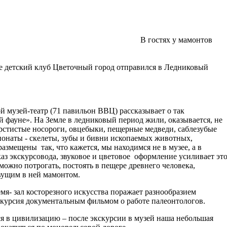
В гостях у мамонтов
е детский клуб
Цветочный город отправился в Ледниковый
 музей-театр (71 павильон ВВЦ) рассказывает о так
фауне». На Земле в ледниковый период жили, оказывается, не
рстистые носороги, овцебыки, пещерные медведи, саблезубые
наты - скелеты, зубы и бивни ископаемых животных,
 размещены
так, что кажется, мы находимся не в музее, а в
аз экскурсовода, звуковое и цветовое
оформление усиливает эт
ожно потрогать, постоять в пещере древнего человека,
евущим в ней мамонтом.
мя- зал косторезного искусства поражает разнообразием
скурсия документальным фильмом о работе палеонтологов.
я в цивилизацию – после экскурсии в музей наша небольшая