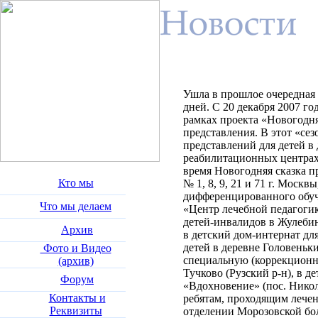
Ушла в прошлое очередная
дней. С 20 декабря 2007 год
рамках проекта
«Новогодня
представления. В этот «се
представлений для детей в 
реабилитационных центрах 
время Новогодняя сказка п
Кто мы
№ 1, 8, 9, 21 и 71 г. Москв
дифференцированного обу
Что мы делаем
«Центр лечебной педагоги
детей-инвалидов в Жулебин
Архив
в детский дом-интернат дл
детей в деревне Головеньки
Фото и Видео
специальную (коррекционн
(архив)
Тучково (Рузский р-н), в 
Форум
«Вдохновение» (пос. Николь
Контакты и
ребятам, проходящим лечен
Реквизиты
отделении Морозовской бо