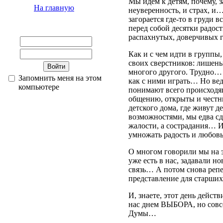
Мы идем к детям, почему, з
На главную
неуверенность, и страх, и…
загорается где-то в груди в
перед собой десятки радос
распахнутых, доверчивых 
Как и с чем идти в группы,
своих сверстников: лишены
многого другого. Трудно… в
Запомнить меня на этом
как с ними играть… Но вед
компьютере
понимают всего происходящ
общению, открыты и честны
детского дома, где живут 
возможностями, мы едва сд
жалости, а сострадания… И
умножать радость и любовь
О многом говорили мы на э
уже есть в нас, задавали 
связь… А потом снова репе
представление для старших
И, знаете, этот день дейст
нас днем ВЫБОРА, но совс
Думы…