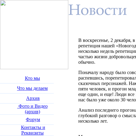
В воскресенье, 2 декабря, 
репетиция нашей «Новогодн
несколько недель репетици
частью жизни добровольцев
обычно.
Поначалу народу было совс
распевшись, порепетирова
Кто мы
сказочных персонажей. Нак
Что мы делаем
пяти человек, и прогон мл
еще один, и еще! Люди все
Архив
нас было уже око
Фото и Видео
Анализ последнего прогона
(архив)
глубокий разговор о смысла
Форум
несколько лет.
Контакты и
Реквизиты