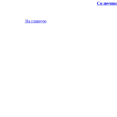
Со-звучно
На главную