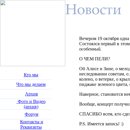
Вечером 19 октября одна
Состоялся первый в этом
особенный
.
О ЧЕМ ПЕЛИ?
Об Алисе и Зине, о мело
неследовании советам, о 
Кто мы
колено, о ветерке, о кр
Что мы делаем
пиджаке зеленого цвета, о
Архив
Наверное, становится нем
Фото и Видео
Вообще, концерт получил
(архив)
СПАСИБО всем, кто сдел
Форум
Контакты и
P.S. Имеется запись! :)
Реквизиты