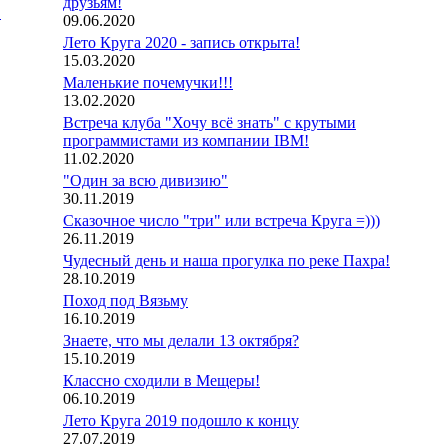
друзьям!
:
09.06.2020
Лето Круга 2020 - запись открыта!
15.03.2020
Маленькие почемучки!!!
13.02.2020
Встреча клуба "Хочу всё знать" с крутыми
программистами из компании IBM!
11.02.2020
"Один за всю дивизию"
30.11.2019
Сказочное число "три" или встреча Круга =)))
26.11.2019
Чудесный день и наша прогулка по реке Пахра!
28.10.2019
Поход под Вязьму
16.10.2019
Знаете, что мы делали 13 октября?
15.10.2019
Классно сходили в Мещеры!
06.10.2019
Лето Круга 2019 подошло к концу
27.07.2019