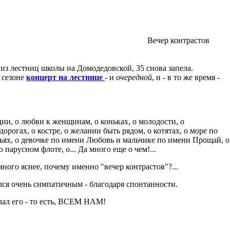
Вечер контрастов
 из лестниц школы на Домодедовской, 35 снова запела.
 сезоне
концерт на лестнице
- и
очередной
, и - в то же время -
дии, о любви к женщинам, о коньках, о молодости, о
дорогах, о костре, о желании быть рядом, о котятах, о море по
ыльях, о девочке по имени Любовь и мальчике по имени Прощай, о
 парусном флоте, о... Да много еще о чем!...
ного яснее, почему именно "вечер контрастов"?...
ся очень симпатичным - благодаря спонтанности.
ал его - то есть, ВСЕМ НАМ!