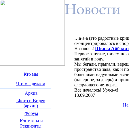
…а-а-а (это радостные кри
сконцентрировалось в спо
Началось!
Школа Айболит
Первое занятие, ничем не о
занятий в году.
Мы бегали, прыгали, верещ
пространство зала, как и п
Кто мы
большими надувными мячи
(наверное, за дверь) и при
Что мы делаем
следующего четверга.
Всё началось! Уря-я-я!
Архив
13.09.2007
Фото и Видео
На
(архив)
Форум
Контакты и
Реквизиты