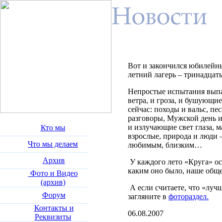
Вот и закончился юбилейн
летний лагерь – тринадцаты
Непростые испытания выпа
ветра, и гроза, и бушующи
сейчас: походы и вальс, пе
разговоры, Мужской день 
и излучающие свет глаза, 
Кто мы
взрослые, природа и люди 
Что мы делаем
любимым, близким…
Архив
У каждого лето «Круга» ос
каким оно было, наше обще
Фото и Видео
(архив)
А если считаете, что «лучш
Форум
загляните в
фотораздел.
Контакты и
06.08.2007
Реквизиты