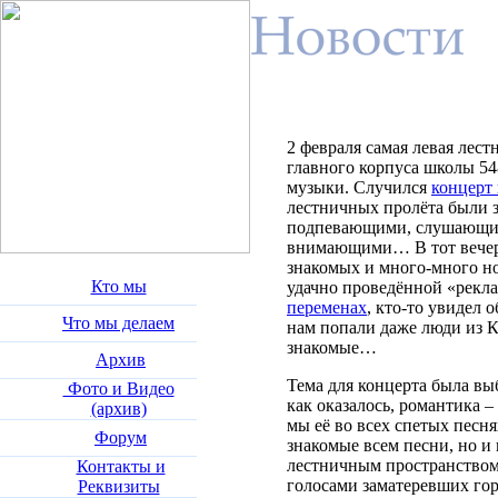
2 февраля самая левая лес
главного корпуса школы 54
музыки. Случился
концерт 
лестничных пролёта были
подпевающими, слушающи
внимающими… В тот вечер 
знакомых и много-много н
Кто мы
удачно проведённой «рекл
переменах
, кто-то увидел 
Что мы делаем
нам попали даже люди из К
знакомые…
Архив
Тема для концерта была выб
Фото и Видео
как оказалось, романтика –
(архив)
мы её во всех спетых песня
Форум
знакомые всем песни, но и
лестничным пространством
Контакты и
голосами заматеревших го
Реквизиты