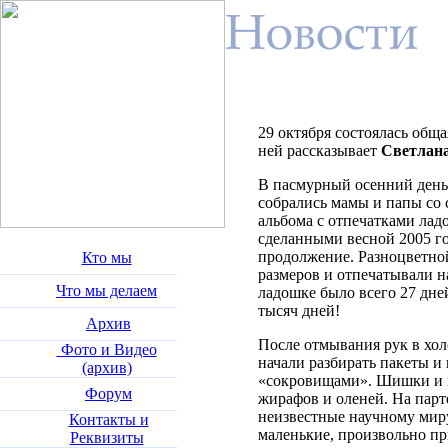
29 октября состоялась обща
ней рассказывает
Светлана
В пасмурный осенний день
собрались мамы и папы со
альбома с отпечатками лад
сделанными весной 2005 го
продолжение. Разноцветно
Кто мы
размеров и отпечатывали н
Что мы делаем
ладошке было всего 27 дне
тысяч дней!
Архив
После отмывания рук в хол
Фото и Видео
начали разбирать пакеты и
(архив)
«сокровищами». Шишки и 
Форум
жирафов и оленей. На парт
неизвестные научному мир
Контакты и
маленькие, произвольно п
Реквизиты