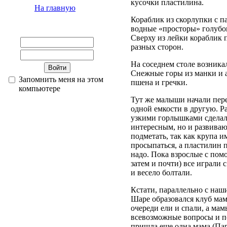
кусочки пластилина.
На главную
Кораблик из скорлупки с п
водные «просторы» голубог
Сверху из лейки кораблик п
разных сторон.
На соседнем столе возника
Снежные горы из манки и 
Запомнить меня на этом
пшена и гречки.
компьютере
Тут же малыши начали пер
одной емкости в другую. Р
узкими горлышками сделали
интересным, но и развива
подметать, так как крупа и
просыпаться, а пластилин п
надо. Пока взрослые с пом
затем и почти) все играли
и весело болтали.
Кстати, параллельно с наш
Шаре образовался клуб ма
очереди ели и спали, а ма
всевозможные вопросы и п
пришла еще одна мама (Пар