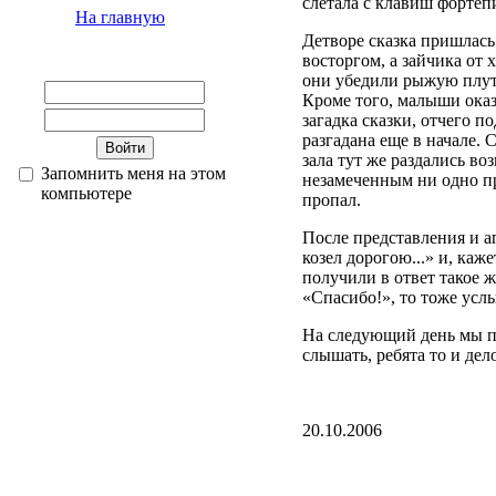
слетала с клавиш фортеп
На главную
Детворе сказка пришлась
восторгом, а зайчика от 
они убедили рыжую плуто
Кроме того, малыши оказ
загадка сказки, отчего 
разгадана еще в начале. 
зала тут же раздались во
Запомнить меня на этом
незамеченным ни одно пр
компьютере
пропал.
После представления и 
козел дорогою...» и, каж
получили в ответ такое 
«Спасибо!», то тоже усл
На следующий день мы пр
слышать, ребята то и де
20.10.2006