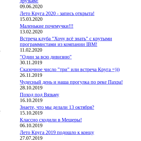
друзьям!
09.06.2020
Лето Круга 2020 - запись открыта!
15.03.2020
Маленькие почемучки!!!
13.02.2020
Встреча клуба "Хочу всё знать" с крутыми
программистами из компании IBM!
11.02.2020
е
"Один за всю дивизию"
30.11.2019
Сказочное число "три" или встреча Круга =)))
26.11.2019
Чудесный день и наша прогулка по реке Пахра!
28.10.2019
Поход под Вязьму
16.10.2019
Знаете, что мы делали 13 октября?
а
15.10.2019
Классно сходили в Мещеры!
06.10.2019
Лето Круга 2019 подошло к концу
27.07.2019