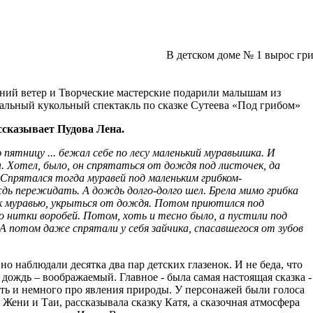
В детском доме № 1 вырос гр
ний ветер и Творческие мастерские подарили малышам из
альный кукольный спектакль по сказке Сутеева «Под грибом»
ассказывает Пудова Лена.
 пятницу ... бежал себе по лесу маленький муравьишка. И
а. Хотел, было, он спрятаться от дождя под листочек, да
 Спрятался тогда муравей под маленьким грибком-
дь пережидать. А дождь долго-долго шел. Брела мимо грибка
 к муравью, укрыться от дождя. Потом приютился под
о нитки воробей. Потом, хоть и тесно было, а пустили под
 А потом даже спрятали у себя зайчика, спасавшегося от зубов
вно наблюдали десятка два пар детских глазенок. И не беда, что
 дождь – воображаемый. Главное - была самая настоящая сказка -
ть и немного про явления природы. У персонажей были голоса
ени и Таи, рассказывала сказку Катя, а сказочная атмосфера