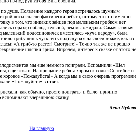
иано из-под рук Игоря Викторовича.
 по душе. Появление каждого героя встречалось шумным
хитрой лисы спасли фактически ребята, потому что это именно
вку в том, что никаких зайцев под маленьким грибком нет.
ались гораздо наблюдательней, чем мы ожидали. Самая главная
под маленький подосиновичек вместилась «куча народу», была
Стоило грибу лишь чуть-чуть подтянуться на своей ножке, как из
згласы: «А гриб-то растет! Смотрите!» Точно так же не прошло
евращение шляпки гриба. Впрочем, интерес к сказке от этого н
аплодисментов мы еще немного поиграли. Вспомнили «Шел
ется, еще что-то. На прощание ребята хором сказали «Спасибо» и
же хоровое «Пожалуйста!» А когда мы в свою очередь прогремели
ыхали «Пожалуйста» в ответ.
иехали, как обычно, просто поиграть, и было приятно
ло вспоминают вчерашнюю сказку.
Лена Пудов
На главную