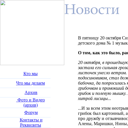
В пятницу 20 октября Си
детского дома № 1 музык
О том, как это было, р
20 октября, в прошедшую
застала его сильная гроз
листочек унесло ветром.
Кто мы
подосиновиком, стал дож
Что мы делаем
бабочка, да попросилась
грибочком и промокший д
Архив
грибок и полевую мышку.
хитрой лисицы...
Фото и Видео
(архив)
...И за всем этим неотры
Форум
грибок был картонный, а
про дружбу и отзывчивос
Контакты и
Алены, Маришки, Нины, Ж
Реквизиты