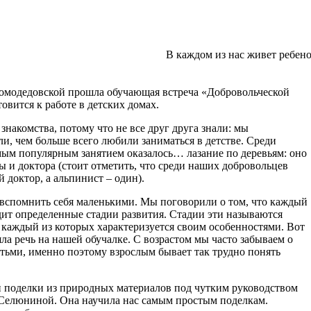
В каждом из нас живет ребен
Домодедовской прошла обучающая встреча «Добровольческой
товится к работе в детских домах.
 знакомства, потому что не все друг друга знали: мы
ли, чем больше всего любили заниматься в детстве. Среди
ым популярным занятием оказалось… лазание по деревьям: оно
ы и доктора (стоит отметить, что среди наших добровольцев
 доктор, а альпинист – один).
 вспомнить себя маленькими. Мы поговорили о том, что каждый
одит определенные стадии развития. Стадии эти называются
каждый из которых характеризуется своим особенностями. Вот
ла речь на нашей обучалке. С возрастом мы часто забываем о
детьми, именно поэтому взрослым бывает так трудно понять
 поделки из природных материалов под чутким руководством
елюниной. Она научила нас самым простым поделкам.