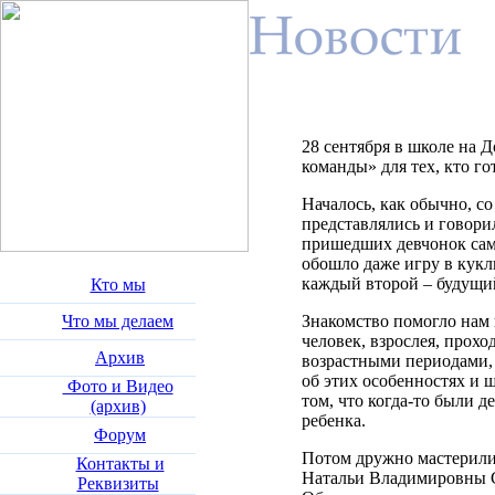
28 сентября в школе на 
команды» для тех, кто го
Началось, как обычно, со
представлялись и говори
пришедших девчонок сам
обошло даже игру в кукл
каждый второй – будущий
Кто мы
Что мы делаем
Знакомство помогло нам
человек, взрослея, прох
Архив
возрастными периодами, 
об этих особенностях и ш
Фото и Видео
том, что когда-то были 
(архив)
ребенка.
Форум
Потом дружно мастерили
Контакты и
Натальи Владимировны С
Реквизиты