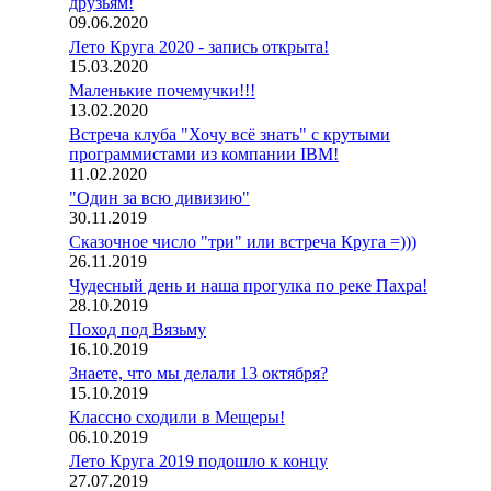
друзьям!
09.06.2020
Лето Круга 2020 - запись открыта!
15.03.2020
Маленькие почемучки!!!
13.02.2020
Встреча клуба "Хочу всё знать" с крутыми
программистами из компании IBM!
11.02.2020
"Один за всю дивизию"
30.11.2019
Сказочное число "три" или встреча Круга =)))
26.11.2019
Чудесный день и наша прогулка по реке Пахра!
28.10.2019
Поход под Вязьму
16.10.2019
Знаете, что мы делали 13 октября?
15.10.2019
Классно сходили в Мещеры!
06.10.2019
Лето Круга 2019 подошло к концу
27.07.2019