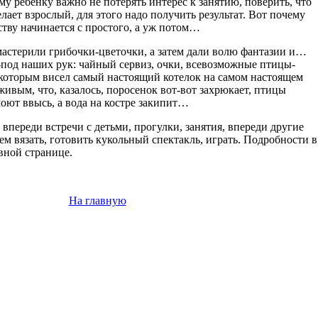
му ребенку важно не потерять интерес к занятию, поверить, что
елает взрослый, для этого надо получить результат. Вот почему
тву начинается с простого, а уж потом…
 мастерили грибочки-цветочки, а затем дали волю фантазии и…
-под наших рук: чайный сервиз, очки, всевозможные птицы-
д которым висел самый настоящий котелок на самом настоящем
живым, что, казалось, поросенок вот-вот захрюкает, птицы
оют ввысь, а вода на костре закипит…
, впереди встречи с детьми, прогулки, занятия, впереди другие
ем вязать, готовить кукольный спектакль, играть. Подробности в
вной странице.
На главную