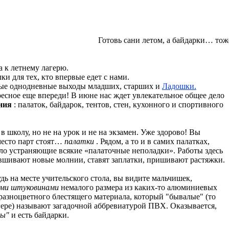
Готовь сани летом, а байдарки… тож
 к летнему лагерю.
и для тех, кто впервые едет с нами.
ые однодневные выходы младших, старших и
Ладошки.
ресное еще впереди! В июне нас ждет увлекательное общее дело
ния
: палаток, байдарок, тентов, стен, кухонного и спортивного
в школу, но не на урок и не на экзамен. Уже здорово! Вы
вместо парт стоят…
палатки
. Рядом, а то и в самих палатках,
ло устраняющие всякие «палаточные неполадки». Работы здесь
вшивают новые молнии, ставят заплатки, пришивают растяжки.
удь на месте учительского стола, вы видите мальчишек,
ми штуковинами
немалого размера из каких-то алюминиевых
 разноцветного блестящего материала, который "бывалые" (то
лагере) называют загадочной аббревиатурой ПВХ. Оказывается,
ны"
и есть байдарки.