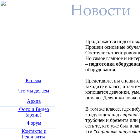
Продолжается подготовка
Прошли основные обучалк
Состоялись тренировочн
Но самое главное и инте
–
подготовка оборудова
оборудования.
Кто мы
Представьте, вы спешите 
заходите в класс, а там 
Что мы делаем
копошатся девчонки, уме
немало. Девчонки ловко 
Архив
В том же классе, где-ниб
Фото и Видео
колдующих над
странны
(архив)
трубочек и брезента или
Форум
есть те, кто уже был в 
Контакты и
эти
"странные штукови
Реквизиты