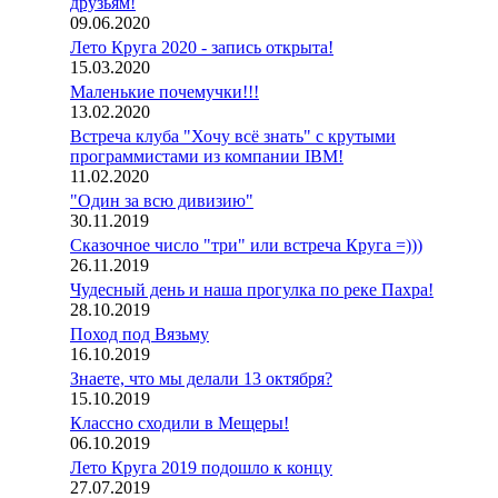
друзьям!
09.06.2020
Лето Круга 2020 - запись открыта!
15.03.2020
Маленькие почемучки!!!
13.02.2020
Встреча клуба "Хочу всё знать" с крутыми
программистами из компании IBM!
11.02.2020
"Один за всю дивизию"
30.11.2019
Сказочное число "три" или встреча Круга =)))
26.11.2019
Чудесный день и наша прогулка по реке Пахра!
28.10.2019
Поход под Вязьму
16.10.2019
Знаете, что мы делали 13 октября?
15.10.2019
Классно сходили в Мещеры!
06.10.2019
Лето Круга 2019 подошло к концу
27.07.2019