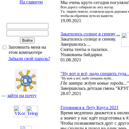
На главную
Мы очень круто сегодня погуляли
Всю дорогу собирали по лесу мусор.
Т.к. тащить тяжело, оставляли вдоль дорожки
чтобы на обратном пути их вынести.
19.09.2021
Закатилось солнце в синеву ...
Закатилось солнце в синеву.
Завершилось ...
Запомнить меня на
Сняты тенты и палатки.
этом компьютере
Упакованы байдарки.
Забыли свой пароль?
01.08.2021
"Ну вот и всё, надо спешить туда..
"Ну вот и всё, надо спешить туда...
Где завтра ждут новые города..."
Завершилась детская смена "КРУГ
28.07.2021
—
зайти на почту
Готовимся к Лету Круга 2021
Время медленно движется к июл
а значит у нас идёт подготовка к 
Чтобы познакомиться друг с друг
мы сходили в поход на один день.