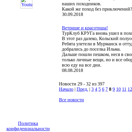
наших походников.
Какой же поход без приключений
30.09.2018
Ветрище и красотища!
ТурКлуб КРУГа вновь ушел в пох
В этот раз далеко, Кольский полуо
Ребята улетели в Мурманск и отту
добрались до поселка Ильма.
Дальше пошли пешком, неся в сво
только личные вещи, но и все обо
всю еду на все дни.
08.08.2018
Новости 29 - 32 из 397
Начало
|
Пред.
|
3
4
5
6
7
8
9
10
11
1
Все новости
Политика
конфиденциальности