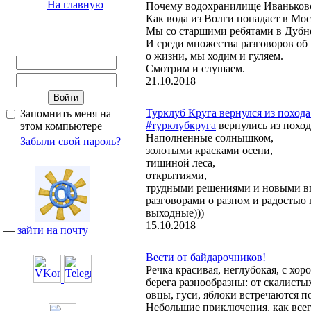
На главную
Почему водохранилище Иваньков
Как вода из Волги попадает в Мо
Мы со старшими ребятами в Дубн
И среди множества разговоров об 
о жизни, мы ходим и гуляем.
Смотрим и слушаем.
21.10.2018
Турклуб Круга вернулся из похода
Запомнить меня на
#турклубкруга
вернулись из поход
этом компьютере
Наполненные солнышком,
Забыли свой пароль?
золотыми красками осени,
тишиной леса,
открытиями,
трудными решениями и новыми в
разговорами о разном и радостью
выходные)))
15.10.2018
—
зайти на почту
Вести от байдарочников!
Речка красивая, неглубокая, с хо
берега разнообразны: от скалистых
овцы, гуси, яблоки встречаются п
Небольшие приключения, как все