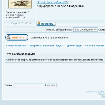
https://rutrail.org/trails/35/
Анциферово-р.Нерская-Подосинки
Зарегистрирован:
31
окт 2007, 22:54
Сообщений:
622
14 апр 2025, 17:10
Показать сообщения за:
Сорти
Страница
1
из
1
[ 1 сообщение ]
Список форумов
»
Программы и проекты Круга
»
ТурКлуб Круга
»
Осенние походы
Кто сейчас на форуме
Сейчас этот форум просматривают: нет зарегистрированных пользователей и гости:
Найти:
Powered by
phpBB
Desig
Ру