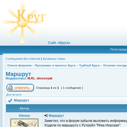
Сайт «Круга»
Регистраци
Сообщения без ответов
|
Активные темы
Список форумов
»
Программы и проекты Круга
»
ТурКлуб Круга
»
Осенние походы
Маршрут
Модераторы:
М.Ю.
,
skvoznyak
Страница
1
из
1
[ 1 сообщение ]
Для печати
Маршрут
Автор
Alexey
Маршрут
Заметил, что в форум забыли выложить информац
Ходили по маршруту с Рутрейл "Река Нерская":