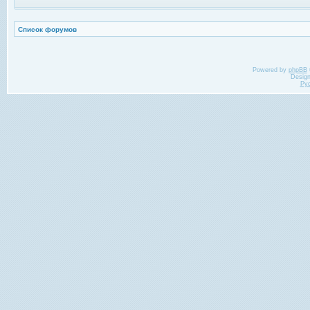
Список форумов
Powered by
phpBB
Desig
Ру