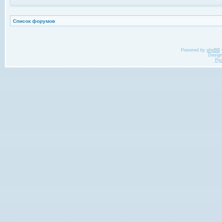
Список форумов
Powered by
phpBB
Desig
Ру