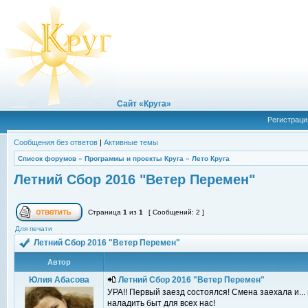
Сайт «Круга»
Регистраци
Сообщения без ответов
|
Активные темы
Список форумов
»
Программы и проекты Круга
»
Лето Круга
Летний Сбор 2016 "Ветер Перемен"
Страница
1
из
1
[ Сообщений: 2 ]
Для печати
Летний Сбор 2016 "Ветер Перемен"
Автор
Юлия Абасова
Летний Сбор 2016 "Ветер Перемен"
УРА!! Первый заезд состоялся! Смена заехала и..
наладить быт для всех нас!