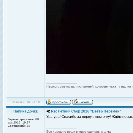
_________________
Немного ловкости, и из камней, которые лежат у нас на 
20 июн 2016, 21:18
Папина дочка
Re: Летний Сбор 2016 "Ветер Перемен"
Ура-ура! Спасибо за первую весточку! Ждём новых 
Зарегистрирован:
09
дек 2012, 19:17
Сообщений:
14
_________________
Все хорошие вещи в мире сделаны молча