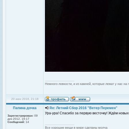
_________________
Немного ловкости, и из камней, которые лежат у нас на 
20 июн 2016, 21:18
Папина дочка
Re: Летний Сбор 2016 "Ветер Перемен"
Ура-ура! Спасибо за первую весточку! Ждём новых 
Зарегистрирован:
09
дек 2012, 19:17
Сообщений:
14
_________________
Все хорошие вещи в мире сделаны молча