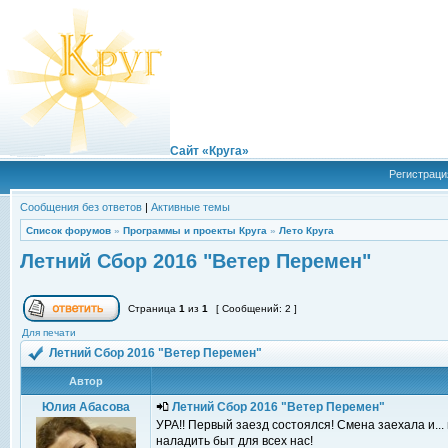
Сайт «Круга»
Регистраци
Сообщения без ответов
|
Активные темы
Список форумов
»
Программы и проекты Круга
»
Лето Круга
Летний Сбор 2016 "Ветер Перемен"
Страница
1
из
1
[ Сообщений: 2 ]
Для печати
Летний Сбор 2016 "Ветер Перемен"
Автор
Юлия Абасова
Летний Сбор 2016 "Ветер Перемен"
УРА!! Первый заезд состоялся! Смена заехала и..
наладить быт для всех нас!