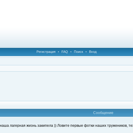
Регистрация
•
FAQ
•
Поиск
•
Вход
Сообщение
. наша лагерная жизнь закипела )) Ловите первые фотки наших тружеников, те