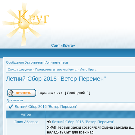
Сайт «Круга»
Сообщения без ответов
|
Активные темы
Список форумов
»
Программы и проекты Круга
»
Лето Круга
Летний Сбор 2016 "Ветер Перемен"
[ Сообщений: 2 ]
Страница
1
из
1
Для печати
Летний Сбор 2016 "Ветер Перемен"
Автор
Юлия Абасова
Летний Сбор 2016 "Ветер Перемен"
УРА!! Первый заезд состоялся! Смена заехала и..
наладить быт для всех нас!