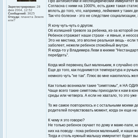
Про антибиотики и неспецифический иммунитет вс
Согласна с ними на 1000%, есть даже такая стати
Зарегистрирован:
28
фев 2004, 12:52
вплоть до того, что, например, лейкемия у таких д
Сообщений:
3625
Так что болезни - это не следствие социализации
Откуда:
планета Земля
или?
Я хочу чуть-чуть о другом.
Об излишней тревоге за ребенка, из-за которой он
Ребенок отражает наши страхи - и явные, и неосо
Это не мистика, это вполне реальная вещь - если 
заболеет, нежели ребенок спокойный внутри.
Я когда-то у Владимира Леви в книжке "Нестандар
перебдеть".
Когда мой первенец был маленьким, я случайно отк
Еще до того, как поднимется температура и ручьем 
немного чуть "не так". Плюс во мне накопилось же
Как только возникали такие "симптомы", я НА ОДИН
Чаще всего такие симптомы приходили к нам в кон
среды или четверга. А если не хватало, то это уж
То же самое повторилось и с остальными моими де
родителей почувствовать момент, когда он еще не 
К чему я это говорю?
Не только ребенок скучает по дому и маме-папе, н
них на поводу - пока ребенок маленький, и наши 
Тогда и столь нужный малышу иммунитет будет в