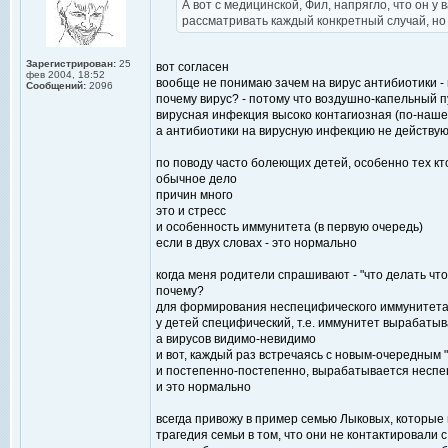
А вот с медицинской, Фил, напрягло, что он у 
рассматривать каждый конкретный случай, но
Зарегистрирован:
25
вот согласен
фев 2004, 18:52
вообще не понимаю зачем на вирус антибиотики - 
Сообщений:
2096
почему вирус? - потому что воздушно-капельный пу
вирусная инфекция высоко контагиозная (по-наше
а антибиотики на вирусную инфекцию не действую
по поводу часто болеющих детей, особенно тех кто
обычное дело
причин много
это и стресс
и особенность иммунитета (в первую очередь)
если в двух словах - это нормально
когда меня родители спрашивают - "что делать что
почему?
для формирования неспецифического иммунитет
у детей специфический, т.е. иммунитет вырабатыв
а вирусов видимо-невидимо
и вот, каждый раз встречаясь с новым-очередным
и постепенно-постепенно, вырабатывается неспец
и это нормально
всегда привожу в пример семью Лыковых, которые 
трагедия семьи в том, что они не контактировали