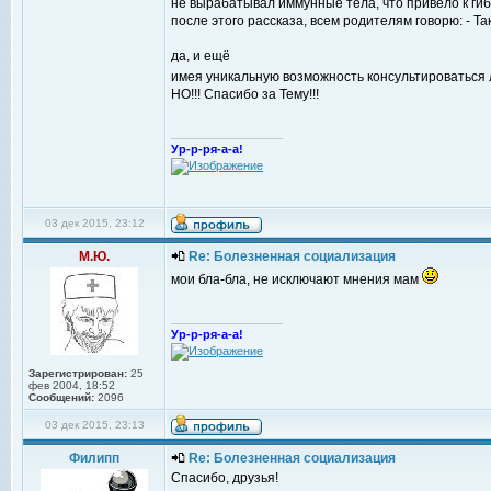
не вырабатывал иммунные тела, что привело к гиб
после этого рассказа, всем родителям говорю: - Та
да, и ещё
имея уникальную возможность консультироваться л
НО!!! Спасибо за Тему!!!
_________________
Ур-р-ря-а-а!
03 дек 2015, 23:12
М.Ю.
Re: Болезненная социализация
мои бла-бла, не исключают мнения мам
_________________
Ур-р-ря-а-а!
Зарегистрирован:
25
фев 2004, 18:52
Сообщений:
2096
03 дек 2015, 23:13
Филипп
Re: Болезненная социализация
Спасибо, друзья!