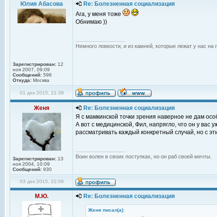
Юлия Абасова
Re: Болезненная социализация
Ага, у меня тоже
Обнимаю ))
_________________
Немного ловкости, и из камней, которые лежат у нас на 
Зарегистрирован:
12
ноя 2007, 09:09
Сообщений:
596
Откуда:
Москва
01 дек 2015, 21:39
Женя
Re: Болезненная социализация
Я с мамкинской точки зрения наверное не дам особ
А вот с медицинской, Фил, напрягло, что он у вас 
рассматривать каждый конкретный случай, но с э
_________________
Воин волен в своих поступках, но он раб своей мечты.
Зарегистрирован:
13
ноя 2004, 10:09
Сообщений:
930
03 дек 2015, 22:06
М.Ю.
Re: Болезненная социализация
Женя писал(а):