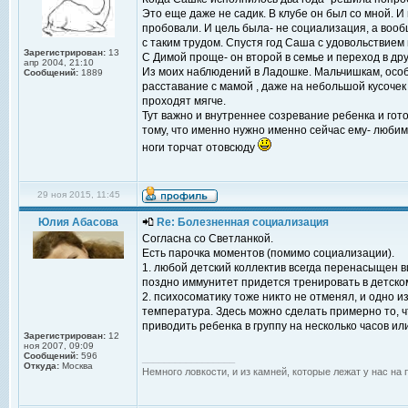
Это еще даже не садик. В клубе он был со мной. И
пробовали. И цель была- не социализация, а воо
с таким трудом. Спустя год Саша с удовольствием п
Зарегистрирован:
13
С Димой проще- он второй в семье и переход в дру
апр 2004, 21:10
Из моих наблюдений в Ладошке. Мальчишкам, особе
Сообщений:
1889
расставание с мамой , даже на небольшой кусочек 
проходят мягче.
Тут важно и внутреннее созревание ребенка и гото
тому, что именно нужно именно сейчас ему- любимо
ноги торчат отовсюду
29 ноя 2015, 11:45
Юлия Абасова
Re: Болезненная социализация
Согласна со Светланкой.
Есть парочка моментов (помимо социализации).
1. любой детский коллектив всегда перенасыщен ви
поздно иммунитет придется тренировать в детском
2. психосоматику тоже никто не отменял, и одно и
температура. Здесь можно сделать примерно то, ч
приводить ребенка в группу на несколько часов ил
Зарегистрирован:
12
ноя 2007, 09:09
Сообщений:
596
_________________
Откуда:
Москва
Немного ловкости, и из камней, которые лежат у нас на 