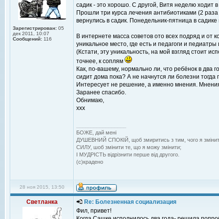
садик - это хорошо. С другой, Витя неделю ходит 
Прошли три курса лечения антибиотиками (2 раза в
вернулись в садик. Понедельник-пятница в садике
Зарегистрирован:
05
дек 2011, 10:07
В интернете масса советов ото всех подряд и от к
Сообщений:
116
уникальное место, где есть и педагоги и педиатры
(Кстати, эту уникальность, на мой взгляд стоит и
точнее, к соплям
Как, по-вашему, нормально ли, что ребёнок в два 
сидит дома пока? А не начнутся ли болезни тогда 
Интересует не решение, а именно мнения. Мнения в
Заранее спасибо.
Обнимаю,
ххх
_________________
БОЖЕ, дай менi
ДУШЕВНИЙ СПОКIЙ, щоб змиритись з тим, чого я змiнит
СИЛУ, шоб змiнити те, що я можу змiнити;
I МУДРIСТЬ вiдрiзнити перше вiд другого.
(с)крадено
28 ноя 2015, 13:50
Светланка
Re: Болезненная социализация
Фил, привет!
Когда Сашке исполнилось два года- решила попроб