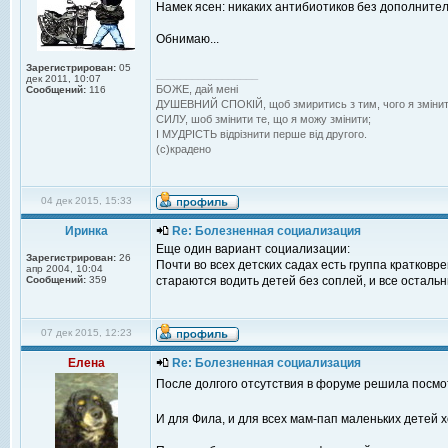
Намек ясен: никаких антибиотиков без дополнител
Обнимаю...
Зарегистрирован:
05
_________________
дек 2011, 10:07
БОЖЕ, дай менi
Сообщений:
116
ДУШЕВНИЙ СПОКIЙ, щоб змиритись з тим, чого я змiнит
СИЛУ, шоб змiнити те, що я можу змiнити;
I МУДРIСТЬ вiдрiзнити перше вiд другого.
(с)крадено
04 дек 2015, 15:33
Иринка
Re: Болезненная социализация
Еще один вариант социализации:
Зарегистрирован:
26
Почти во всех детских садах есть группа кратковр
апр 2004, 10:04
Сообщений:
359
стараются водить детей без соплей, и все остальн
07 дек 2015, 12:23
Елена
Re: Болезненная социализация
После долгого отсутствия в форуме решила посмот
И для Фила, и для всех мам-пап маленьких детей х