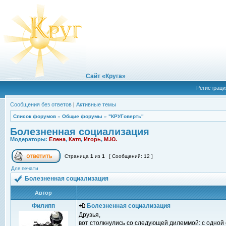
Сайт «Круга»
Регистраци
Сообщения без ответов
|
Активные темы
Список форумов
»
Общие форумы
»
"КРУГоверть"
Болезненная социализация
Модераторы:
Елена
,
Катя
,
Игорь
,
М.Ю.
Страница
1
из
1
[ Сообщений: 12 ]
Для печати
Болезненная социализация
Автор
Филипп
Болезненная социализация
Друзья,
вот столкнулись со следующей дилеммой: с одной