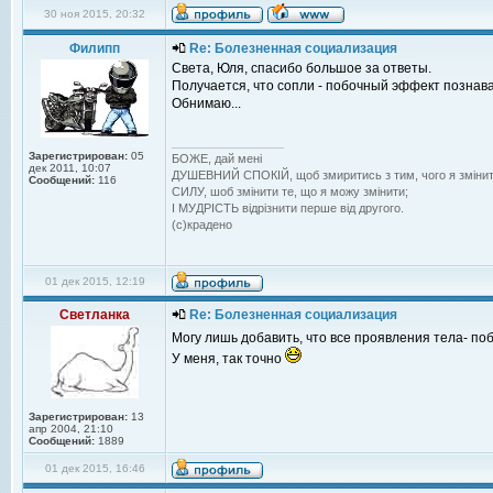
30 ноя 2015, 20:32
Филипп
Re: Болезненная социализация
Света, Юля, спасибо большое за ответы.
Получается, что сопли - побочный эффект познаван
Обнимаю...
_________________
Зарегистрирован:
05
БОЖЕ, дай менi
дек 2011, 10:07
ДУШЕВНИЙ СПОКIЙ, щоб змиритись з тим, чого я змiнит
Сообщений:
116
СИЛУ, шоб змiнити те, що я можу змiнити;
I МУДРIСТЬ вiдрiзнити перше вiд другого.
(с)крадено
01 дек 2015, 12:19
Светланка
Re: Болезненная социализация
Могу лишь добавить, что все проявления тела- п
У меня, так точно
Зарегистрирован:
13
апр 2004, 21:10
Сообщений:
1889
01 дек 2015, 16:46