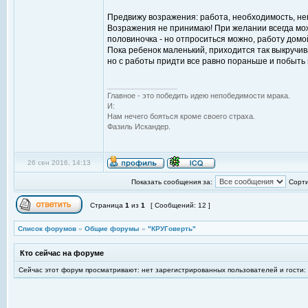
Предвижу возражения: работа, необходимость, нев
Возражения не принимаю! При желании всегда можно
половиночка - но отпроситься можно, работу домой
Пока ребенок маленький, приходится так выкручива
но с работы придти все равно пораньше и побыть 
_________________
Главное - это победить идею непобедимости мрака.
И:
Нам нечего бояться кроме своего страха.
Фазиль Искандер.
26 сен 2016, 14:13
Показать сообщения за:
Сорти
Страница
1
из
1
[ Сообщений: 12 ]
Список форумов
»
Общие форумы
»
"КРУГоверть"
Кто сейчас на форуме
Сейчас этот форум просматривают: нет зарегистрированных пользователей и гости: