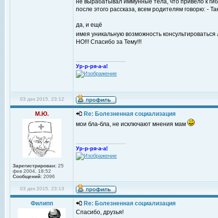
не вырабатывал иммунные тела, что привело к гиб
после этого рассказа, всем родителям говорю: - Та
да, и ещё
имея уникальную возможность консультироваться л
НО!!! Спасибо за Тему!!!
_________________
Ур-р-ря-а-а!
03 дек 2015, 23:12
М.Ю.
Re: Болезненная социализация
мои бла-бла, не исключают мнения мам
_________________
Ур-р-ря-а-а!
Зарегистрирован:
25
фев 2004, 18:52
Сообщений:
2096
03 дек 2015, 23:13
Филипп
Re: Болезненная социализация
Спасибо, друзья!