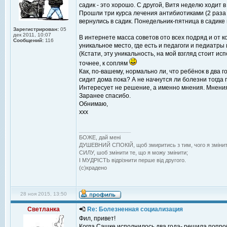
садик - это хорошо. С другой, Витя неделю ходит 
Прошли три курса лечения антибиотиками (2 раза в
вернулись в садик. Понедельник-пятница в садике
Зарегистрирован:
05
дек 2011, 10:07
В интернете масса советов ото всех подряд и от к
Сообщений:
116
уникальное место, где есть и педагоги и педиатры
(Кстати, эту уникальность, на мой взгляд стоит и
точнее, к соплям
Как, по-вашему, нормально ли, что ребёнок в два 
сидит дома пока? А не начнутся ли болезни тогда 
Интересует не решение, а именно мнения. Мнения в
Заранее спасибо.
Обнимаю,
ххх
_________________
БОЖЕ, дай менi
ДУШЕВНИЙ СПОКIЙ, щоб змиритись з тим, чого я змiнит
СИЛУ, шоб змiнити те, що я можу змiнити;
I МУДРIСТЬ вiдрiзнити перше вiд другого.
(с)крадено
28 ноя 2015, 13:50
Светланка
Re: Болезненная социализация
Фил, привет!
Когда Сашке исполнилось два года- решила попроб