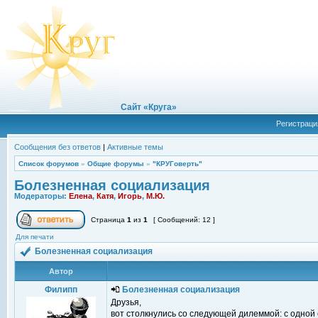
Сайт «Круга»
Регистраци
Сообщения без ответов
|
Активные темы
Список форумов
»
Общие форумы
»
"КРУГоверть"
Болезненная социализация
Модераторы:
Елена
,
Катя
,
Игорь
,
М.Ю.
Страница
1
из
1
[ Сообщений: 12 ]
Для печати
Болезненная социализация
Автор
Филипп
Болезненная социализация
Друзья,
вот столкнулись со следующей дилеммой: с одной