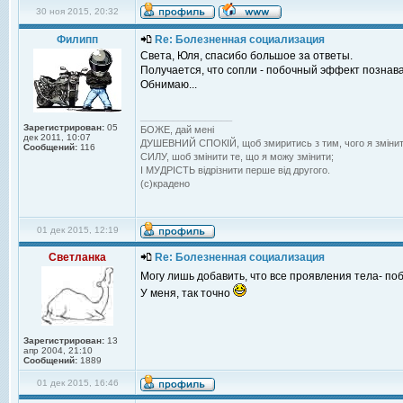
30 ноя 2015, 20:32
Филипп
Re: Болезненная социализация
Света, Юля, спасибо большое за ответы.
Получается, что сопли - побочный эффект познаван
Обнимаю...
_________________
Зарегистрирован:
05
БОЖЕ, дай менi
дек 2011, 10:07
ДУШЕВНИЙ СПОКIЙ, щоб змиритись з тим, чого я змiнит
Сообщений:
116
СИЛУ, шоб змiнити те, що я можу змiнити;
I МУДРIСТЬ вiдрiзнити перше вiд другого.
(с)крадено
01 дек 2015, 12:19
Светланка
Re: Болезненная социализация
Могу лишь добавить, что все проявления тела- п
У меня, так точно
Зарегистрирован:
13
апр 2004, 21:10
Сообщений:
1889
01 дек 2015, 16:46