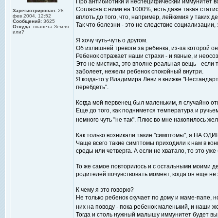
Про антибиотики и неспецифический иммунитет вс
Согласна с ними на 1000%, есть даже такая стати
Зарегистрирован:
28
фев 2004, 12:52
вплоть до того, что, например, лейкемия у таких д
Сообщений:
3625
Так что болезни - это не следствие социализации
Откуда:
планета Земля
или?
Я хочу чуть-чуть о другом.
Об излишней тревоге за ребенка, из-за которой он
Ребенок отражает наши страхи - и явные, и неосо
Это не мистика, это вполне реальная вещь - если 
заболеет, нежели ребенок спокойный внутри.
Я когда-то у Владимира Леви в книжке "Нестандар
перебдеть".
Когда мой первенец был маленьким, я случайно отк
Еще до того, как поднимется температура и ручьем 
немного чуть "не так". Плюс во мне накопилось же
Как только возникали такие "симптомы", я НА ОДИН
Чаще всего такие симптомы приходили к нам в кон
среды или четверга. А если не хватало, то это уж
То же самое повторилось и с остальными моими де
родителей почувствовать момент, когда он еще не 
К чему я это говорю?
Не только ребенок скучает по дому и маме-папе, н
них на поводу - пока ребенок маленький, и наши 
Тогда и столь нужный малышу иммунитет будет в