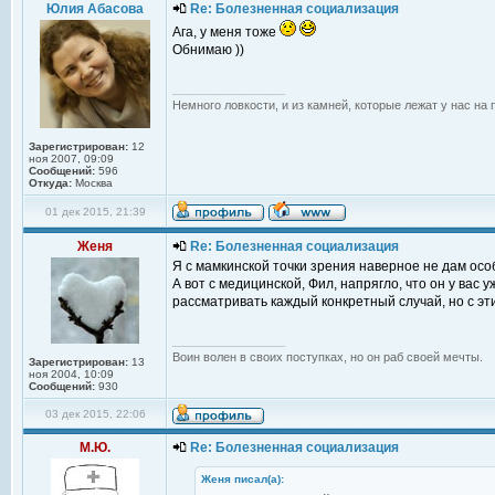
Юлия Абасова
Re: Болезненная социализация
Ага, у меня тоже
Обнимаю ))
_________________
Немного ловкости, и из камней, которые лежат у нас на 
Зарегистрирован:
12
ноя 2007, 09:09
Сообщений:
596
Откуда:
Москва
01 дек 2015, 21:39
Женя
Re: Болезненная социализация
Я с мамкинской точки зрения наверное не дам особ
А вот с медицинской, Фил, напрягло, что он у вас 
рассматривать каждый конкретный случай, но с э
_________________
Воин волен в своих поступках, но он раб своей мечты.
Зарегистрирован:
13
ноя 2004, 10:09
Сообщений:
930
03 дек 2015, 22:06
М.Ю.
Re: Болезненная социализация
Женя писал(а):