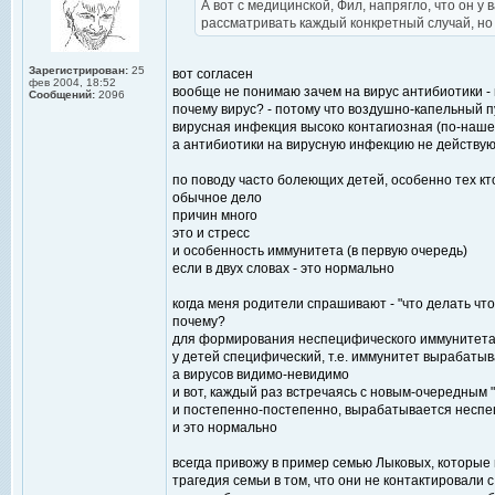
А вот с медицинской, Фил, напрягло, что он у 
рассматривать каждый конкретный случай, но
Зарегистрирован:
25
вот согласен
фев 2004, 18:52
вообще не понимаю зачем на вирус антибиотики - 
Сообщений:
2096
почему вирус? - потому что воздушно-капельный пу
вирусная инфекция высоко контагиозная (по-наше
а антибиотики на вирусную инфекцию не действую
по поводу часто болеющих детей, особенно тех кто
обычное дело
причин много
это и стресс
и особенность иммунитета (в первую очередь)
если в двух словах - это нормально
когда меня родители спрашивают - "что делать что
почему?
для формирования неспецифического иммунитет
у детей специфический, т.е. иммунитет вырабатыв
а вирусов видимо-невидимо
и вот, каждый раз встречаясь с новым-очередным
и постепенно-постепенно, вырабатывается неспец
и это нормально
всегда привожу в пример семью Лыковых, которые 
трагедия семьи в том, что они не контактировали