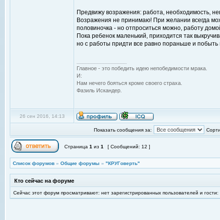
Предвижу возражения: работа, необходимость, нев
Возражения не принимаю! При желании всегда можно
половиночка - но отпроситься можно, работу домой
Пока ребенок маленький, приходится так выкручива
но с работы придти все равно пораньше и побыть 
_________________
Главное - это победить идею непобедимости мрака.
И:
Нам нечего бояться кроме своего страха.
Фазиль Искандер.
26 сен 2016, 14:13
Показать сообщения за:
Сорти
Страница
1
из
1
[ Сообщений: 12 ]
Список форумов
»
Общие форумы
»
"КРУГоверть"
Кто сейчас на форуме
Сейчас этот форум просматривают: нет зарегистрированных пользователей и гости: