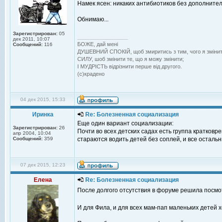
Намек ясен: никаких антибиотиков без дополнител
Обнимаю...
Зарегистрирован:
05
_________________
дек 2011, 10:07
БОЖЕ, дай менi
Сообщений:
116
ДУШЕВНИЙ СПОКIЙ, щоб змиритись з тим, чого я змiнит
СИЛУ, шоб змiнити те, що я можу змiнити;
I МУДРIСТЬ вiдрiзнити перше вiд другого.
(с)крадено
04 дек 2015, 15:33
Иринка
Re: Болезненная социализация
Еще один вариант социализации:
Зарегистрирован:
26
Почти во всех детских садах есть группа кратковр
апр 2004, 10:04
Сообщений:
359
стараются водить детей без соплей, и все остальн
07 дек 2015, 12:23
Елена
Re: Болезненная социализация
После долгого отсутствия в форуме решила посмот
И для Фила, и для всех мам-пап маленьких детей х