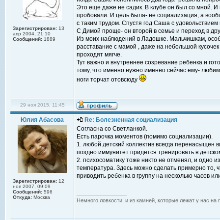
Это еще даже не садик. В клубе он был со мной. И
пробовали. И цель была- не социализация, а воо
с таким трудом. Спустя год Саша с удовольствием п
Зарегистрирован:
13
С Димой проще- он второй в семье и переход в дру
апр 2004, 21:10
Из моих наблюдений в Ладошке. Мальчишкам, особе
Сообщений:
1889
расставание с мамой , даже на небольшой кусочек 
проходят мягче.
Тут важно и внутреннее созревание ребенка и гото
тому, что именно нужно именно сейчас ему- любимо
ноги торчат отовсюду
29 ноя 2015, 11:45
Юлия Абасова
Re: Болезненная социализация
Согласна со Светланкой.
Есть парочка моментов (помимо социализации).
1. любой детский коллектив всегда перенасыщен ви
поздно иммунитет придется тренировать в детском
2. психосоматику тоже никто не отменял, и одно и
температура. Здесь можно сделать примерно то, ч
приводить ребенка в группу на несколько часов ил
Зарегистрирован:
12
ноя 2007, 09:09
Сообщений:
596
_________________
Откуда:
Москва
Немного ловкости, и из камней, которые лежат у нас на 