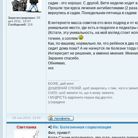
садик - это хорошо. С другой, Витя неделю ходит 
Прошли три курса лечения антибиотиками (2 раза в
вернулись в садик. Понедельник-пятница в садике
Зарегистрирован:
05
дек 2011, 10:07
В интернете масса советов ото всех подряд и от к
Сообщений:
116
уникальное место, где есть и педагоги и педиатры
(Кстати, эту уникальность, на мой взгляд стоит и
точнее, к соплям
Как, по-вашему, нормально ли, что ребёнок в два 
сидит дома пока? А не начнутся ли болезни тогда 
Интересует не решение, а именно мнения. Мнения в
Заранее спасибо.
Обнимаю,
ххх
_________________
БОЖЕ, дай менi
ДУШЕВНИЙ СПОКIЙ, щоб змиритись з тим, чого я змiнит
СИЛУ, шоб змiнити те, що я можу змiнити;
I МУДРIСТЬ вiдрiзнити перше вiд другого.
(с)крадено
28 ноя 2015, 13:50
Светланка
Re: Болезненная социализация
Фил, привет!
Когда Сашке исполнилось два года- решила попроб