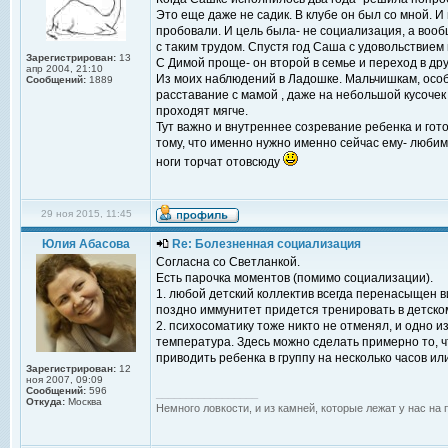
Это еще даже не садик. В клубе он был со мной. И
пробовали. И цель была- не социализация, а воо
с таким трудом. Спустя год Саша с удовольствием п
Зарегистрирован:
13
С Димой проще- он второй в семье и переход в дру
апр 2004, 21:10
Из моих наблюдений в Ладошке. Мальчишкам, особе
Сообщений:
1889
расставание с мамой , даже на небольшой кусочек 
проходят мягче.
Тут важно и внутреннее созревание ребенка и гото
тому, что именно нужно именно сейчас ему- любимо
ноги торчат отовсюду
29 ноя 2015, 11:45
Юлия Абасова
Re: Болезненная социализация
Согласна со Светланкой.
Есть парочка моментов (помимо социализации).
1. любой детский коллектив всегда перенасыщен ви
поздно иммунитет придется тренировать в детском
2. психосоматику тоже никто не отменял, и одно и
температура. Здесь можно сделать примерно то, ч
приводить ребенка в группу на несколько часов ил
Зарегистрирован:
12
ноя 2007, 09:09
Сообщений:
596
_________________
Откуда:
Москва
Немного ловкости, и из камней, которые лежат у нас на 