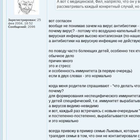
А вот с медицинской, Фил, напрягло, что он у 
рассматривать каждый конкретный случай, но
Зарегистрирован:
25
вот согласен
фев 2004, 18:52
вообще не понимаю зачем на вирус антибиотики - 
Сообщений:
2096
почему вирус? - потому что воздушно-капельный пу
вирусная инфекция высоко контагиозная (по-наше
а антибиотики на вирусную инфекцию не действую
по поводу часто болеющих детей, особенно тех кто
обычное дело
причин много
это и стресс
и особенность иммунитета (в первую очередь)
если в двух словах - это нормально
когда меня родители спрашивают - "что делать что
почему?
для формирования неспецифического иммунитет
у детей специфический, т.е. иммунитет вырабатыв
а вирусов видимо-невидимо
и вот, каждый раз встречаясь с новым-очередным
и постепенно-постепенно, вырабатывается неспец
и это нормально
всегда привожу в пример семью Лыковых, которые 
трагедия семьи в том, что они не контактировали