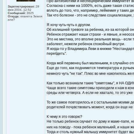
Про антибиотики и неспецифический иммунитет вс
Согласна с ними на 1000%, есть даже такая стати
Зарегистрирован:
28
фев 2004, 12:52
вплоть до того, что, например, лейкемия у таких д
Сообщений:
3625
Так что болезни - это не следствие социализации
Откуда:
планета Земля
или?
Я хочу чуть-чуть о другом.
Об излишней тревоге за ребенка, из-за которой он
Ребенок отражает наши страхи - и явные, и неосо
Это не мистика, это вполне реальная вещь - если 
заболеет, нежели ребенок спокойный внутри.
Я когда-то у Владимира Леви в книжке "Нестандар
перебдеть".
Когда мой первенец был маленьким, я случайно отк
Еще до того, как поднимется температура и ручьем 
немного чуть "не так". Плюс во мне накопилось же
Как только возникали такие "симптомы", я НА ОДИН
Чаще всего такие симптомы приходили к нам в кон
среды или четверга. А если не хватало, то это уж
То же самое повторилось и с остальными моими де
родителей почувствовать момент, когда он еще не 
К чему я это говорю?
Не только ребенок скучает по дому и маме-папе, н
них на поводу - пока ребенок маленький, и наши 
Тогда и столь нужный малышу иммунитет будет в