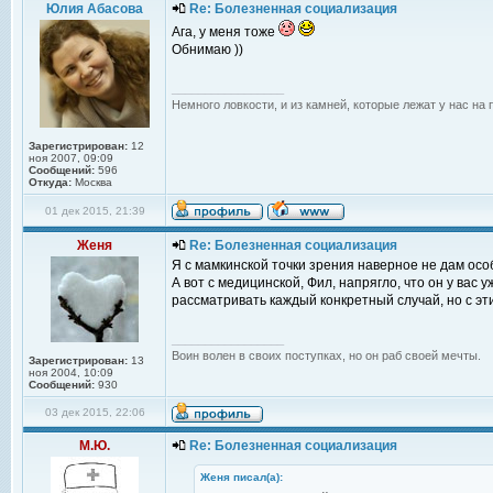
Юлия Абасова
Re: Болезненная социализация
Ага, у меня тоже
Обнимаю ))
_________________
Немного ловкости, и из камней, которые лежат у нас на 
Зарегистрирован:
12
ноя 2007, 09:09
Сообщений:
596
Откуда:
Москва
01 дек 2015, 21:39
Женя
Re: Болезненная социализация
Я с мамкинской точки зрения наверное не дам особ
А вот с медицинской, Фил, напрягло, что он у вас 
рассматривать каждый конкретный случай, но с э
_________________
Воин волен в своих поступках, но он раб своей мечты.
Зарегистрирован:
13
ноя 2004, 10:09
Сообщений:
930
03 дек 2015, 22:06
М.Ю.
Re: Болезненная социализация
Женя писал(а):