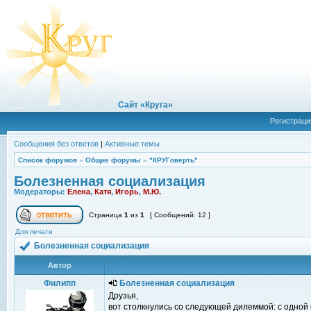
Сайт «Круга»
Регистраци
Сообщения без ответов
|
Активные темы
Список форумов
»
Общие форумы
»
"КРУГоверть"
Болезненная социализация
Модераторы:
Елена
,
Катя
,
Игорь
,
М.Ю.
Страница
1
из
1
[ Сообщений: 12 ]
Для печати
Болезненная социализация
Автор
Филипп
Болезненная социализация
Друзья,
вот столкнулись со следующей дилеммой: с одной