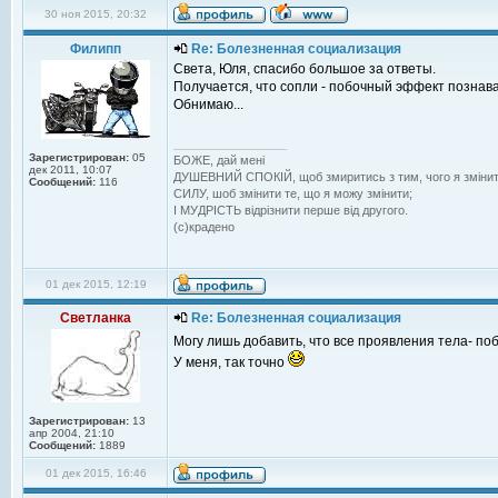
30 ноя 2015, 20:32
Филипп
Re: Болезненная социализация
Света, Юля, спасибо большое за ответы.
Получается, что сопли - побочный эффект познаван
Обнимаю...
_________________
Зарегистрирован:
05
БОЖЕ, дай менi
дек 2011, 10:07
ДУШЕВНИЙ СПОКIЙ, щоб змиритись з тим, чого я змiнит
Сообщений:
116
СИЛУ, шоб змiнити те, що я можу змiнити;
I МУДРIСТЬ вiдрiзнити перше вiд другого.
(с)крадено
01 дек 2015, 12:19
Светланка
Re: Болезненная социализация
Могу лишь добавить, что все проявления тела- п
У меня, так точно
Зарегистрирован:
13
апр 2004, 21:10
Сообщений:
1889
01 дек 2015, 16:46