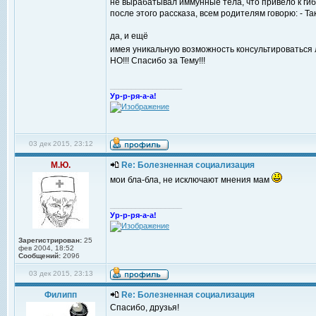
не вырабатывал иммунные тела, что привело к гиб
после этого рассказа, всем родителям говорю: - Та
да, и ещё
имея уникальную возможность консультироваться л
НО!!! Спасибо за Тему!!!
_________________
Ур-р-ря-а-а!
03 дек 2015, 23:12
М.Ю.
Re: Болезненная социализация
мои бла-бла, не исключают мнения мам
_________________
Ур-р-ря-а-а!
Зарегистрирован:
25
фев 2004, 18:52
Сообщений:
2096
03 дек 2015, 23:13
Филипп
Re: Болезненная социализация
Спасибо, друзья!