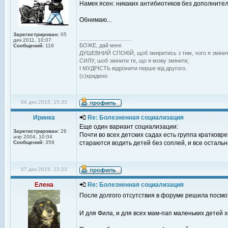
Намек ясен: никаких антибиотиков без дополнител
Обнимаю...
Зарегистрирован:
05
_________________
дек 2011, 10:07
БОЖЕ, дай менi
Сообщений:
116
ДУШЕВНИЙ СПОКIЙ, щоб змиритись з тим, чого я змiнит
СИЛУ, шоб змiнити те, що я можу змiнити;
I МУДРIСТЬ вiдрiзнити перше вiд другого.
(с)крадено
04 дек 2015, 15:33
Иринка
Re: Болезненная социализация
Еще один вариант социализации:
Зарегистрирован:
26
Почти во всех детских садах есть группа кратковр
апр 2004, 10:04
Сообщений:
359
стараются водить детей без соплей, и все остальн
07 дек 2015, 12:23
Елена
Re: Болезненная социализация
После долгого отсутствия в форуме решила посмот
И для Фила, и для всех мам-пап маленьких детей х