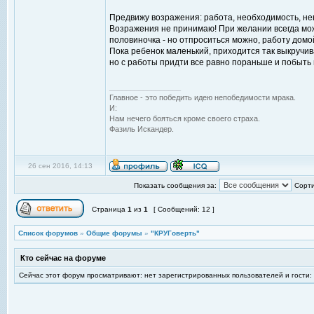
Предвижу возражения: работа, необходимость, нев
Возражения не принимаю! При желании всегда можно
половиночка - но отпроситься можно, работу домой
Пока ребенок маленький, приходится так выкручива
но с работы придти все равно пораньше и побыть 
_________________
Главное - это победить идею непобедимости мрака.
И:
Нам нечего бояться кроме своего страха.
Фазиль Искандер.
26 сен 2016, 14:13
Показать сообщения за:
Сорти
Страница
1
из
1
[ Сообщений: 12 ]
Список форумов
»
Общие форумы
»
"КРУГоверть"
Кто сейчас на форуме
Сейчас этот форум просматривают: нет зарегистрированных пользователей и гости: