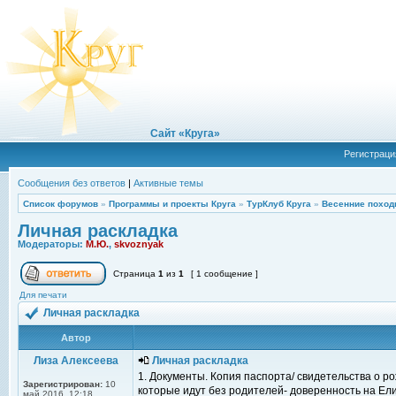
Сайт «Круга»
Регистраци
Сообщения без ответов
|
Активные темы
Список форумов
»
Программы и проекты Круга
»
ТурКлуб Круга
»
Весенние поход
Личная раскладка
Модераторы:
М.Ю.
,
skvoznyak
Страница
1
из
1
[ 1 сообщение ]
Для печати
Личная раскладка
Автор
Лиза Алексеева
Личная раскладка
1. Документы. Копия паспорта/ свидетельства о ро
Зарегистрирован:
10
которые идут без родителей- доверенность на Ел
май 2016, 12:18