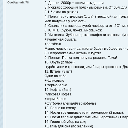
Сообщений:
78
2. Деньги. 2000р + стоимость дороги.
3. Рюкзак с хорошим поясным ремнем. От 65л. для 
3.1. Чехол на рюкзак.
4. Пенка туристическая (1 шт). (трехслойная, толс
Или надувная у кого есть.
5. Спальник с температурой комфорта от -5C°, мо
6. КЛМН. Кружка, ложка, миска, нож.
7. Умывалка. Зубная щетка, салфетки влажные (ма
+туалетная бумага.
+расчёска
Мыло, крем от солнца, паста- будет в общественн
8. Непромокаемые штаны и куртка.
9. Попник. Пенка под попу на резинке. Тема!
10. Обувь (2 пары)
-турботинки и кроссовки, или 2 пары кроссовок. Дл
11. Штаны (3 шт)
Одни на себе
+ флисовые
+ термобелье
12. Кофты (2шт)
Флисовая кофта
+термобелье
+футболка (легкая)/термобелье
13. Белье на смену
14. Носки трекинговые или термоноски (2 пары).
15. Носки теплые флисовые или шерстяные (1 пар
16. Головной убор на ход
+шапка для сна (по желанию)