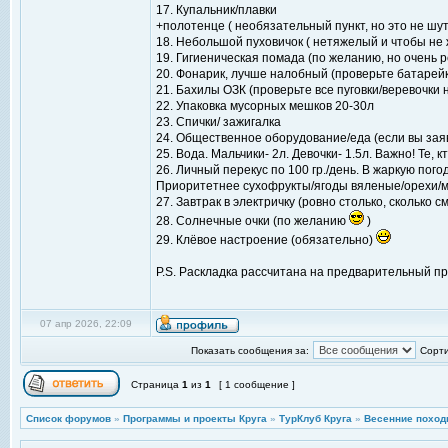
17. Купальник/плавки
+полотенце ( необязательный пункт, но это не шут
18. Небольшой пуховичок ( нетяжелый и чтобы не
19. Гигиеническая помада (по желанию, но очень 
20. Фонарик, лучше налобный (проверьте батарейк
21. Бахилы ОЗК (проверьте все пуговки/веревочки 
22. Упаковка мусорных мешков 20-30л
23. Спички/ зажигалка
24. Общественное оборудование/еда (если вы заяви
25. Вода. Мальчики- 2л. Девочки- 1.5л. Важно! Те,
26. Личный перекус по 100 гр./день. В жаркую по
Приоритетнее сухофрукты/ягоды вяленые/орехи/
27. Завтрак в электричку (ровно столько, сколько
28. Солнечные очки (по желанию
)
29. Клёвое настроение (обязательно)
P.S. Раскладка рассчитана на предварительный про
07 апр 2026, 22:09
Показать сообщения за:
Сорти
Страница
1
из
1
[ 1 сообщение ]
Список форумов
»
Программы и проекты Круга
»
ТурКлуб Круга
»
Весенние поход