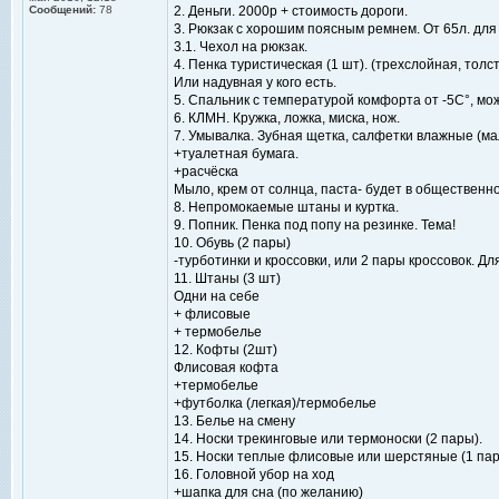
Сообщений:
78
2. Деньги. 2000р + стоимость дороги.
3. Рюкзак с хорошим поясным ремнем. От 65л. для 
3.1. Чехол на рюкзак.
4. Пенка туристическая (1 шт). (трехслойная, толс
Или надувная у кого есть.
5. Спальник с температурой комфорта от -5C°, мо
6. КЛМН. Кружка, ложка, миска, нож.
7. Умывалка. Зубная щетка, салфетки влажные (ма
+туалетная бумага.
+расчёска
Мыло, крем от солнца, паста- будет в общественн
8. Непромокаемые штаны и куртка.
9. Попник. Пенка под попу на резинке. Тема!
10. Обувь (2 пары)
-турботинки и кроссовки, или 2 пары кроссовок. Дл
11. Штаны (3 шт)
Одни на себе
+ флисовые
+ термобелье
12. Кофты (2шт)
Флисовая кофта
+термобелье
+футболка (легкая)/термобелье
13. Белье на смену
14. Носки трекинговые или термоноски (2 пары).
15. Носки теплые флисовые или шерстяные (1 пар
16. Головной убор на ход
+шапка для сна (по желанию)