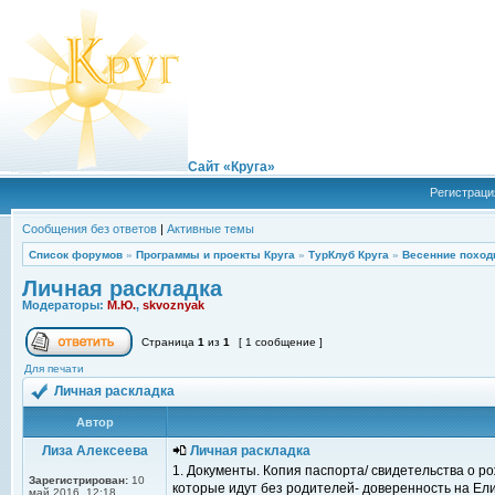
Сайт «Круга»
Регистраци
Сообщения без ответов
|
Активные темы
Список форумов
»
Программы и проекты Круга
»
ТурКлуб Круга
»
Весенние поход
Личная раскладка
Модераторы:
М.Ю.
,
skvoznyak
Страница
1
из
1
[ 1 сообщение ]
Для печати
Личная раскладка
Автор
Лиза Алексеева
Личная раскладка
1. Документы. Копия паспорта/ свидетельства о ро
Зарегистрирован:
10
которые идут без родителей- доверенность на Ел
май 2016, 12:18