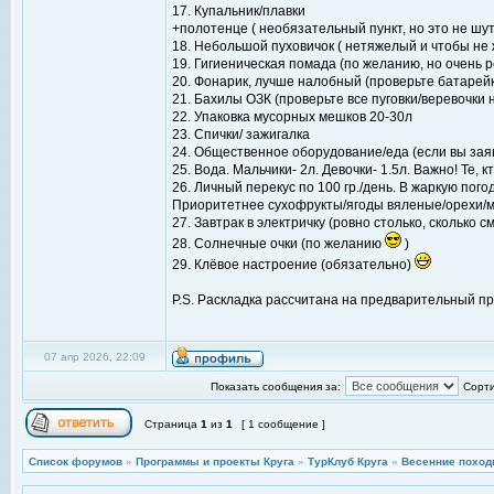
17. Купальник/плавки
+полотенце ( необязательный пункт, но это не шут
18. Небольшой пуховичок ( нетяжелый и чтобы не
19. Гигиеническая помада (по желанию, но очень 
20. Фонарик, лучше налобный (проверьте батарейк
21. Бахилы ОЗК (проверьте все пуговки/веревочки 
22. Упаковка мусорных мешков 20-30л
23. Спички/ зажигалка
24. Общественное оборудование/еда (если вы заяви
25. Вода. Мальчики- 2л. Девочки- 1.5л. Важно! Те,
26. Личный перекус по 100 гр./день. В жаркую по
Приоритетнее сухофрукты/ягоды вяленые/орехи/
27. Завтрак в электричку (ровно столько, сколько
28. Солнечные очки (по желанию
)
29. Клёвое настроение (обязательно)
P.S. Раскладка рассчитана на предварительный про
07 апр 2026, 22:09
Показать сообщения за:
Сорти
Страница
1
из
1
[ 1 сообщение ]
Список форумов
»
Программы и проекты Круга
»
ТурКлуб Круга
»
Весенние поход