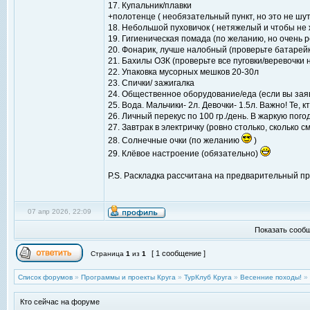
17. Купальник/плавки
+полотенце ( необязательный пункт, но это не шут
18. Небольшой пуховичок ( нетяжелый и чтобы не
19. Гигиеническая помада (по желанию, но очень 
20. Фонарик, лучше налобный (проверьте батарейк
21. Бахилы ОЗК (проверьте все пуговки/веревочки 
22. Упаковка мусорных мешков 20-30л
23. Спички/ зажигалка
24. Общественное оборудование/еда (если вы заяви
25. Вода. Мальчики- 2л. Девочки- 1.5л. Важно! Те,
26. Личный перекус по 100 гр./день. В жаркую по
27. Завтрак в электричку (ровно столько, сколько
28. Солнечные очки (по желанию
)
29. Клёвое настроение (обязательно)
P.S. Раскладка рассчитана на предварительный про
07 апр 2026, 22:09
Показать сообщ
[ 1 сообщение ]
Страница
1
из
1
Список форумов
»
Программы и проекты Круга
»
ТурКлуб Круга
»
Весенние походы!
»
Кто сейчас на форуме