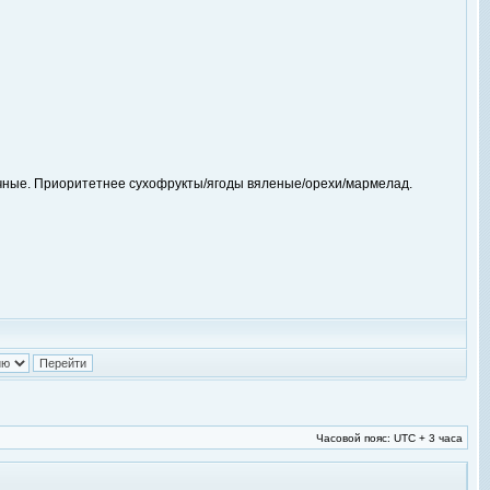
лочные. Приоритетнее сухофрукты/ягоды вяленые/орехи/мармелад.
Часовой пояс: UTC + 3 часа