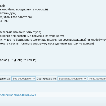
ка!)
 жалко было продырявить искоркой)
рекомендую!)
и, чтобы все работало)
на них)
тесь на что-то из этих групп)
 кто несёт общественные термосы- воду не берут.
году лучше не брать много шоколада (получится соус шоколадный) и хлебобу
 сможете съесть, покинуть электричку несъеденным завтрак не должен)
гноз (+8° днем; -2° ночью).
ения за:
Сортировать по:
Апрельская пешая двушка 2026