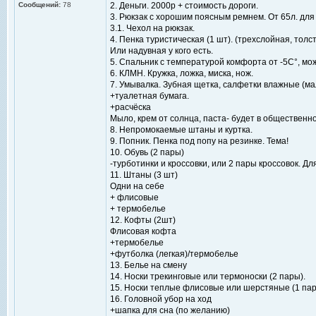
Сообщений:
78
2. Деньги. 2000р + стоимость дороги.
3. Рюкзак с хорошим поясным ремнем. От 65л. для 
3.1. Чехол на рюкзак.
4. Пенка туристическая (1 шт). (трехслойная, толс
Или надувная у кого есть.
5. Спальник с температурой комфорта от -5C°, мо
6. КЛМН. Кружка, ложка, миска, нож.
7. Умывалка. Зубная щетка, салфетки влажные (ма
+туалетная бумага.
+расчёска
Мыло, крем от солнца, паста- будет в общественн
8. Непромокаемые штаны и куртка.
9. Попник. Пенка под попу на резинке. Тема!
10. Обувь (2 пары)
-турботинки и кроссовки, или 2 пары кроссовок. Дл
11. Штаны (3 шт)
Одни на себе
+ флисовые
+ термобелье
12. Кофты (2шт)
Флисовая кофта
+термобелье
+футболка (легкая)/термобелье
13. Белье на смену
14. Носки трекинговые или термоноски (2 пары).
15. Носки теплые флисовые или шерстяные (1 пар
16. Головной убор на ход
+шапка для сна (по желанию)