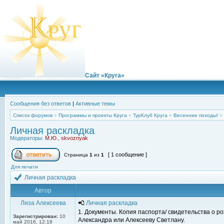
Сайт «Круга»
Сообщения без ответов
|
Активные темы
Список форумов
»
Программы и проекты Круга
»
ТурКлуб Круга
»
Весенние походы!
»
Личная раскладка
Модераторы:
М.Ю.
,
skvoznyak
[ 1 сообщение ]
Страница
1
из
1
Для печати
Личная раскладка
Автор
Лиза Алексеева
Личная раскладка
1. Документы. Копия паспорта/ свидетельства о р
Зарегистрирован:
10
Александра или Алексееву Светлану.
май 2016, 12:18