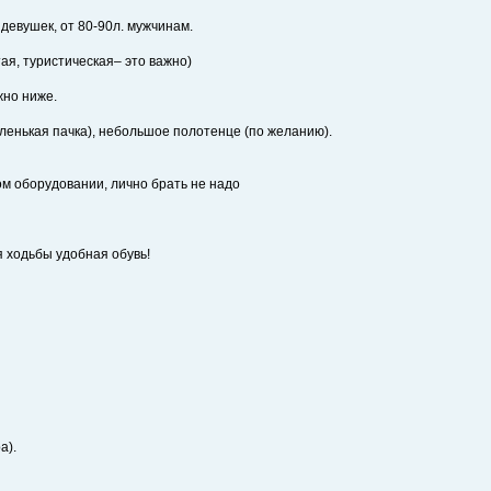
девушек, от 80-90л. мужчинам.
тая, туристическая– это важно)
жно ниже.
ленькая пачка), небольшое полотенце (по желанию).
ом оборудовании, лично брать не надо
я ходьбы удобная обувь!
а).