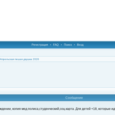
Регистрация
•
FAQ
•
Поиск
•
Вход
Апрельская пешая двушка 2026
Сообщение
ождении, копия мед.полиса,студенческий,соц.карта. Для детей <18, которые 