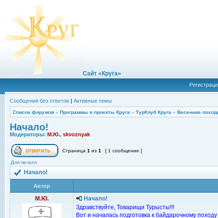
Сайт «Круга»
Регистраци
Сообщения без ответов
|
Активные темы
Список форумов
»
Программы и проекты Круга
»
ТурКлуб Круга
»
Весенние поход
Начало!
Модераторы:
М.Ю.
,
skvoznyak
Страница
1
из
1
[ 1 сообщение ]
Для печати
Начало!
Автор
М.Ю.
Начало!
Здравствуйте, Товарищи Турысты!!!
Вот и началась подготовка к байдарочному походу 