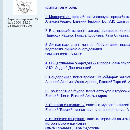
группы подготовки:
1. Маршрутная:
проработка маршрута, проработка
Зарегистрирован:
25
Алексей Радько, Евгений Терский, Бо, М.Ю, Дмитр
фев 2004, 18:52
Сообщений:
2096
2. Еда:
проработка меню, закупка, распределение 
Надежда Радько, Тамара Королёва, Катя Силаева,
3. Личная раскладка
- личное оборудование: прора
подготовке личного оборудования
Оля Корнеева, Аня Бо
4. Общественное оборудование:
проработка списка
М.Ю., Андрей Дрогочинский
5. Байдарочная:
поиск прокатных байдарок, заключ
Арсений Аронис, Маша Аронис, Евгений Терский, 
6. Транспортная группа:
поиск автобуса и грузович
Евгений Челак, Евгений Александров
7. Спасики-спасжилеты:
список кому нужен спасик
Евгений Терский - мониторинг и распределение, А
8. Историческая группа:
поиск материалов по исто
исторического наследия
Ольга Корнеева, Вера Федотова