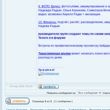
9. ФОТО, Видео:
фотосъёмки, аккумулирование и о
Надежда Радько, Ольга Корнеева, Семизоров Вяче
видео: возможно Кирилл Радко + желающие
10. Финансы:
подсчёт, расчёт, распределение, ак
Надежа Радько
руководители групп создают темы по своим на
Телеге и в форуме
Встреча по профилактическому просмотру байда
Транспортная группа
может начинать поиск авто
расклад по дням.
_________________
Ур-р-ря-а-а!
03 апр 2026, 00:10
Показать сообщения за:
Сорти
Страница
1
из
1
[ 1 сообщение ]
Список форумов
»
Программы и проекты Круга
»
ТурКлуб Круга
»
Весенние поход