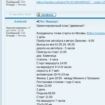
Сообщений:
234
https://yandex.ru/maps/?ll=33.904268%2C ... ps&z=1
Откуда:
г. Москва
27 апр 2026, 19:32
Алексей
Re: Маршрут
Ориентировочный план "движения":
Зарегистрирован:
27
дек 2004, 11:18
Сообщений:
234
Координаты точки старта из Москвы: (
https://yand
Откуда:
г. Москва
1 день
Прибытие автобуса к метро Орехово - 6:00
Выезд из мск 01.05.26. 06:20
дорога на автобусе - 5 часов
Приезд на старт 11:00
дер. Каменица
стапель - 3 часа
Старт маршрута 14:00
на маршруте 4+2=6 часов
скорость 6-7 км/ч
километраж 18+5=23 км.
Финиш 1 дня 20:00 - между Минино и Тупицино
Постановка стоянки + еда 2 часа
Ужин 22:00
2 день
Подъем 08:00
Старт 11:00
На маршруте 7 часов
25+5=30 км