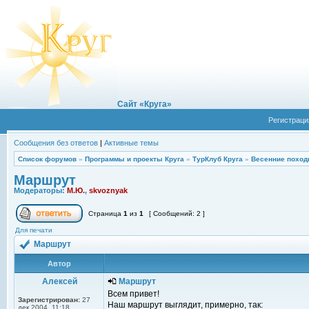
Сайт «Круга»
Регистраци
Сообщения без ответов
|
Активные темы
Список форумов
»
Программы и проекты Круга
»
ТурКлуб Круга
»
Весенние поход
Маршрут
Модераторы:
М.Ю.
,
skvoznyak
Страница
1
из
1
[ Сообщений: 2 ]
Для печати
Маршрут
Автор
Алексей
Маршрут
Всем привет!
Зарегистрирован:
27
Наш маршрут выглядит, примерно, так:
дек 2004, 11:18