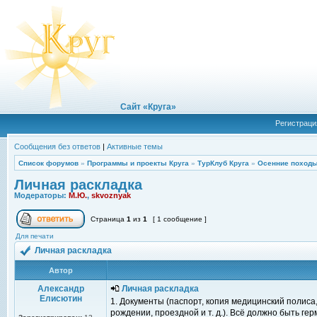
Сайт «Круга»
Регистраци
Сообщения без ответов
|
Активные темы
Список форумов
»
Программы и проекты Круга
»
ТурКлуб Круга
»
Осенние походы
Личная раскладка
Модераторы:
М.Ю.
,
skvoznyak
Страница
1
из
1
[ 1 сообщение ]
Для печати
Личная раскладка
Автор
Александр
Личная раскладка
Елисютин
1. Документы (паспорт, копия медицинский полиса,
рождении, проездной и т. д.). Всё должно быть ге