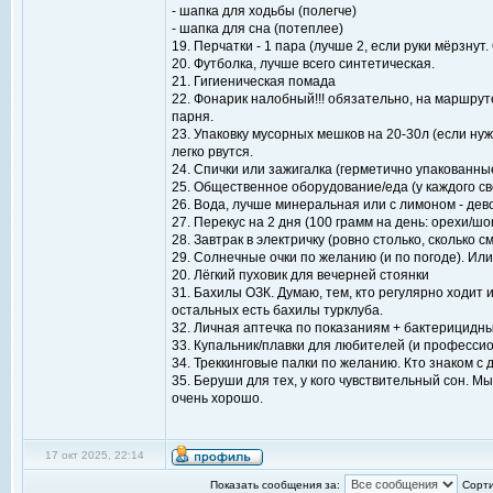
- шапка для ходьбы (полегче)
- шапка для сна (потеплее)
19. Перчатки - 1 пара (лучше 2, если руки мёрзну
20. Футболка, лучше всего синтетическая.
21. Гигиеническая помада
22. Фонарик налобный!!! обязательно, на маршрут
парня.
23. Упаковку мусорных мешков на 20-30л (если н
легко рвутся.
24. Спички или зажигалка (герметично упакованны
25. Общественное оборудование/еда (у каждого св
26. Вода, лучше минеральная или с лимоном - дево
27. Перекус на 2 дня (100 грамм на день: орехи/шо
28. Завтрак в электричку (ровно столько, сколько
29. Солнечные очки по желанию (и по погоде). Или д
20. Лёгкий пуховик для вечерней стоянки
31. Бахилы ОЗК. Думаю, тем, кто регулярно ходит 
остальных есть бахилы турклуба.
32. Личная аптечка по показаниям + бактерицидны
33. Купальник/плавки для любителей (и профессио
34. Треккинговые палки по желанию. Кто знаком с 
35. Беруши для тех, у кого чувствительный сон. М
очень хорошо.
17 окт 2025, 22:14
Показать сообщения за:
Сорти