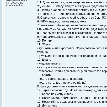
Зарегистрирован:
13
1.1. Доверенность для несовершеннолетних без р
сен 2022, 15:07
Сообщений:
6
2. Деньги (~7000 рублей, точная сумма будет объ
3. Рюкзак с хорошим поясным ремнём (от 70 л для 
4. Пенка- 2 шт. (обе должны быть хорошие, многос
5. Спальник с температурой комфорта от 0 до -5С 
6. КЛМН (кружка, ложка, миска, нож)
7. Умывалка: зубная щётка, небольшое полотенце (
Внимание: мыло, зубная паста и крем будут в об
8. Небольшая пачка влажных салфеток. Пригодитс
9. Непромокаемые штаны и куртка (в идеале – ме
10. Попник
11. Обувь
- турботинки или кроссовки. Обувь должна быть в
хорошо.
- обувь для стоянки (не очень тяжёлая, но и не шл
12. Штаны:
- ходовые штаны
- на случай отсутствия непромокаемых штанов, з
- флисовые штаны для стоянки (или флисовое тер
13. Кофты:
- кофта тонкая (флис или шерсть)
- кофта потолще и потеплее (флис)
Кофты должны иметь возможность надеваться одн
14. Термобельё на ход. Может промокнуть, для сн
15. Бельё на смену 2 пары.
16. Носки х/б или термоноски 2-4 пары (2 на ходов
17. Носки тёплые флисовые или шерстяные для хо
18. Для головы: