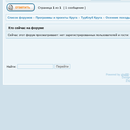
Страница
1
из
1
[ 1 сообщение ]
Список форумов
»
Программы и проекты Круга
»
ТурКлуб Круга
»
Осенние походы
Кто сейчас на форуме
Сейчас этот форум просматривают: нет зарегистрированных пользователей и гости:
Найти:
Powered by
phpBB
Desig
Ру