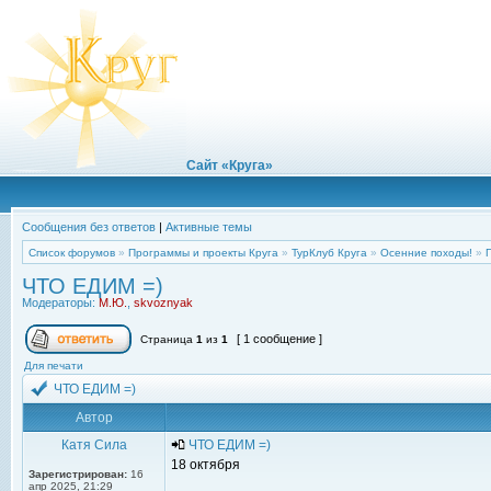
Сайт «Круга»
Сообщения без ответов
|
Активные темы
Список форумов
»
Программы и проекты Круга
»
ТурКлуб Круга
»
Осенние походы!
»
ЧТО ЕДИМ =)
Модераторы:
М.Ю.
,
skvoznyak
[ 1 сообщение ]
Страница
1
из
1
Для печати
ЧТО ЕДИМ =)
Автор
Катя Сила
ЧТО ЕДИМ =)
18 октября
Зарегистрирован:
16
апр 2025, 21:29