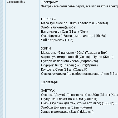
Сообщений:
1
Электричка
Завтрак все сами себе берут, все что взято в элек
ПЕРЕКУС
Мясо тушеное по 100гр. Готового (Силаевы)
Хлеб (2 буханки)(Люба)
Батончики от Оли (31шт) (Оля)
Сухофрукты (яблоки, дыня, или т.д.) (Люба)
Чай в термосах (11 л)
УЖИН
Макароны (6 пачек по 450гр) (Тамара и Тим)
Фарш сублимированный (Света) + Тунец (Женя)
Сухари из черного хлеба (Маргарита)
Огурцы(16шт) +перец (5-6шт)(Ирина)
Конфета Степ (31шт)(Саша К)
Сушки, сухарики (на выбор покупающего) (по 5-6ш
19 октября
ЗАВТРАК
Овсянка "Дружба"(в пакетиках) по 80гр (31шт) (Кат
Сгущенка 1 пакет по 400 мл (Саша К)
Сыр (+ кусочек для тех, кто не ест мясо) (1500гр) +
Хлебцы Елизавета (62шт) (Женя)
Халва в шоколаде (31шт) (Маруся)