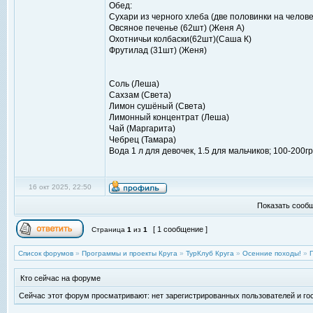
Обед:
Сухари из черного хлеба (две половинки на человек
Овсяное печенье (62шт) (Женя А)
Охотничьи колбаски(62шт)(Саша К)
Фрутилад (31шт) (Женя)
Соль (Леша)
Сахзам (Света)
Лимон сушёный (Света)
Лимонный концентрат (Леша)
Чай (Маргарита)
Чебрец (Тамара)
Вода 1 л для девочек, 1.5 для мальчиков; 100-200г
16 окт 2025, 22:50
Показать сообщ
[ 1 сообщение ]
Страница
1
из
1
Список форумов
»
Программы и проекты Круга
»
ТурКлуб Круга
»
Осенние походы!
»
Кто сейчас на форуме
Сейчас этот форум просматривают: нет зарегистрированных пользователей и гос