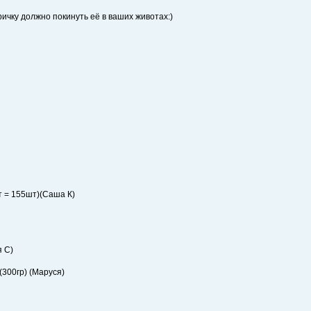
тричку должно покинуть её в ваших животах:)
т = 155шт)(Саша К)
я С)
 (300гр) (Маруся)