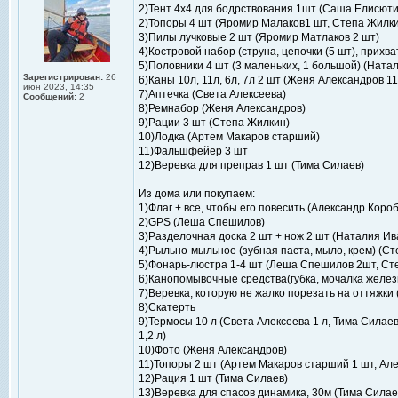
2)Тент 4x4 для бодрствования 1шт (Саша Елисюти
2)Топоры 4 шт (Яромир Малаков1 шт, Степа Жилки
3)Пилы лучковые 2 шт (Яромир Матлаков 2 шт)
4)Костровой набор (струна, цепочки (5 шт), прихв
5)Половники 4 шт (3 маленьких, 1 большой) (Ната
Зарегистрирован:
26
6)Каны 10л, 11л, 6л, 7л 2 шт (Женя Александров 1
июн 2023, 14:35
7)Аптечка (Света Алексеева)
Сообщений:
2
8)Ремнабор (Женя Александров)
9)Рации 3 шт (Степа Жилкин)
10)Лодка (Артем Макаров старший)
11)Фальшфейер 3 шт
12)Веревка для преправ 1 шт (Тима Силаев)
Из дома или покупаем:
1)Флаг + все, чтобы его повесить (Александр Коро
2)GPS (Леша Спешилов)
3)Разделочная доска 2 шт + нож 2 шт (Наталия Ив
4)Рыльно-мыльное (зубная паста, мыло, крем) (С
5)Фонарь-люстра 1-4 шт (Леша Спешилов 2шт, Ст
6)Канопомывочные средства(губка, мочалка желез
7)Веревка, которую не жалко порезать на оттяжки
8)Скатерть
9)Термосы 10 л (Света Алексеева 1 л, Тима Силаев
1,2 л)
10)Фото (Женя Александров)
11)Топоры 2 шт (Артем Макаров старший 1 шт, Ал
12)Рация 1 шт (Тима Силаев)
13)Веревка для спасов динамика, 30м (Тима Силае