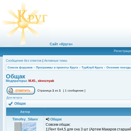
Сайт «Круга»
Регистраци
Сообщения без ответов
|
Активные темы
Список форумов
»
Программы и проекты Круга
»
ТурКлуб Круга
»
Осенние походы
Общак
Модераторы:
М.Ю.
,
skvoznyak
Страница
1
из
1
[ 1 сообщение ]
Для печати
Общак
Автор
Timofey_Silaev
Общак
Совсем общак:
1)Тент 6x4,5 для сна 3 шт (Артем Макаров старший