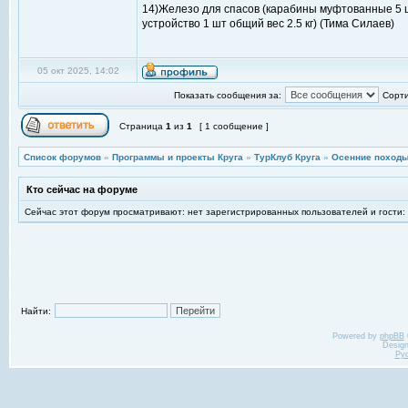
14)Железо для спасов (карабины муфтованные 5 шт,
устройство 1 шт общий вес 2.5 кг) (Тима Силаев)
05 окт 2025, 14:02
Показать сообщения за:
Сорти
Страница
1
из
1
[ 1 сообщение ]
Список форумов
»
Программы и проекты Круга
»
ТурКлуб Круга
»
Осенние походы
Кто сейчас на форуме
Сейчас этот форум просматривают: нет зарегистрированных пользователей и гости:
Найти:
Powered by
phpBB
Desig
Ру