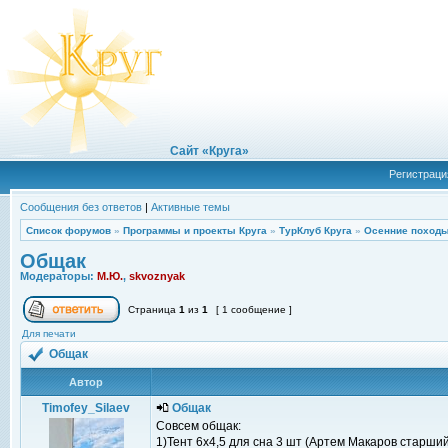
Сайт «Круга»
Регистраци
Сообщения без ответов
|
Активные темы
Список форумов
»
Программы и проекты Круга
»
ТурКлуб Круга
»
Осенние походы
Общак
Модераторы:
М.Ю.
,
skvoznyak
Страница
1
из
1
[ 1 сообщение ]
Для печати
Общак
Автор
Timofey_Silaev
Общак
Совсем общак:
1)Тент 6x4,5 для сна 3 шт (Артем Макаров старший