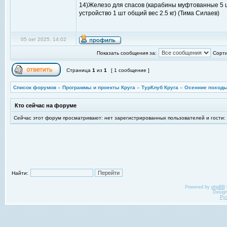
14)Железо для спасов (карабины муфтованные 5 шт,
устройство 1 шт общий вес 2.5 кг) (Тима Силаев)
05 окт 2025, 14:02
Показать сообщения за:
Сорти
Страница
1
из
1
[ 1 сообщение ]
Список форумов
»
Программы и проекты Круга
»
ТурКлуб Круга
»
Осенние походы
Кто сейчас на форуме
Сейчас этот форум просматривают: нет зарегистрированных пользователей и гости:
Найти:
Powered by
phpBB
Desig
Ру