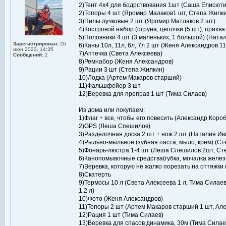
2)Тент 4x4 для бодрствования 1шт (Саша Елисюти
2)Топоры 4 шт (Яромир Малаков1 шт, Степа Жилки
3)Пилы лучковые 2 шт (Яромир Матлаков 2 шт)
4)Костровой набор (струна, цепочки (5 шт), прихв
5)Половники 4 шт (3 маленьких, 1 большой) (Ната
Зарегистрирован:
26
6)Каны 10л, 11л, 6л, 7л 2 шт (Женя Александров 1
июн 2023, 14:35
7)Аптечка (Света Алексеева)
Сообщений:
2
8)Ремнабор (Женя Александров)
9)Рации 3 шт (Степа Жилкин)
10)Лодка (Артем Макаров старший)
11)Фальшфейер 3 шт
12)Веревка для преправ 1 шт (Тима Силаев)
Из дома или покупаем:
1)Флаг + все, чтобы его повесить (Александр Коро
2)GPS (Леша Спешилов)
3)Разделочная доска 2 шт + нож 2 шт (Наталия Ив
4)Рыльно-мыльное (зубная паста, мыло, крем) (С
5)Фонарь-люстра 1-4 шт (Леша Спешилов 2шт, Ст
6)Канопомывочные средства(губка, мочалка желез
7)Веревка, которую не жалко порезать на оттяжки
8)Скатерть
9)Термосы 10 л (Света Алексеева 1 л, Тима Силаев
1,2 л)
10)Фото (Женя Александров)
11)Топоры 2 шт (Артем Макаров старший 1 шт, Ал
12)Рация 1 шт (Тима Силаев)
13)Веревка для спасов динамика, 30м (Тима Силае