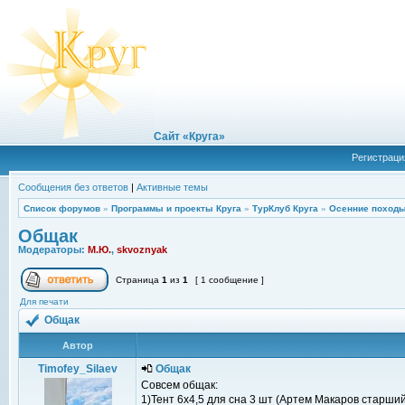
Сайт «Круга»
Регистраци
Сообщения без ответов
|
Активные темы
Список форумов
»
Программы и проекты Круга
»
ТурКлуб Круга
»
Осенние походы
Общак
Модераторы:
М.Ю.
,
skvoznyak
Страница
1
из
1
[ 1 сообщение ]
Для печати
Общак
Автор
Timofey_Silaev
Общак
Совсем общак:
1)Тент 6x4,5 для сна 3 шт (Артем Макаров старший