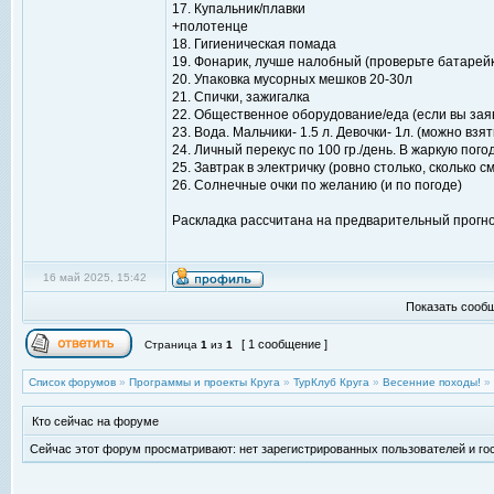
17. Купальник/плавки
+полотенце
18. Гигиеническая помада
19. Фонарик, лучше налобный (проверьте батарейк
20. Упаковка мусорных мешков 20-30л
21. Спички, зажигалка
22. Общественное оборудование/еда (если вы заяви
23. Вода. Мальчики- 1.5 л. Девочки- 1л. (можно вз
24. Личный перекус по 100 гр./день. В жаркую по
25. Завтрак в электричку (ровно столько, сколько
26. Солнечные очки по желанию (и по погоде)
Раскладка рассчитана на предварительный прогно
16 май 2025, 15:42
Показать сообщ
[ 1 сообщение ]
Страница
1
из
1
Список форумов
»
Программы и проекты Круга
»
ТурКлуб Круга
»
Весенние походы!
»
Кто сейчас на форуме
Сейчас этот форум просматривают: нет зарегистрированных пользователей и гос