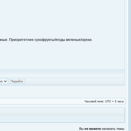
лочные. Приоритетнее сухофрукты/ягоды вяленые/орехи.
Часовой пояс: UTC + 3 часа
Вы
не можете
начинать темы