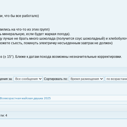
и, что бы все работало)
лись на что-то из этих групп)
ять минеральную, если будет жаркая погода).
году лучше не брать много шоколада (получится соус шоколадный) и хлебобу
 сможете съесть, покинуть электричку несъеденным завтрак не должен)
з (± 15°). Ближе к датам похода возможны незначительные корректировки.
ения за:
Сортировать по:
Всевозрастная майская двушка 2025
ти: 4