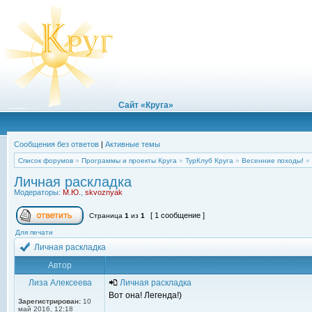
Сайт «Круга»
Сообщения без ответов
|
Активные темы
Список форумов
»
Программы и проекты Круга
»
ТурКлуб Круга
»
Весенние походы!
»
Личная раскладка
Модераторы:
М.Ю.
,
skvoznyak
[ 1 сообщение ]
Страница
1
из
1
Для печати
Личная раскладка
Автор
Лиза Алексеева
Личная раскладка
Вот она! Легенда!)
Зарегистрирован:
10
май 2016, 12:18