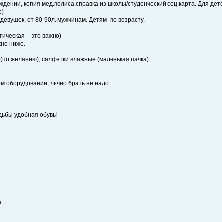
ождении, копия мед.полиса,справка из школы/студенческий,соц.карта. Для дет
о)
девушек, от 80-90л. мужчинам. Детям- по возрасту.
тическая – это важно)
жно ниже.
 (по желанию), салфетки влажные (маленькая пачка)
ом оборудовании, лично брать не надо
одьбы удобная обувь!
а.