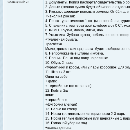
Сообщений:
78
1. Документы. Копия паспорта/ свидетельства о р
2. Деньги (точная сумма будет объявлена отдельн
3. Рюкзак с хорошим поясным ремнем. От 65л. для 
+Чехол на рюкзак.
4. Пенка туристическая 1 шт. (многослойная, турис
5. Спальник с температурой комфорта от 0 C°, мо
6. КЛМН. Кружка, ложка, миска, нож.
7. Умывалка. Зубная щетка, небольшое полотенце
+туалетная бумага.
+расчёска
Мыло, крем от солнца, паста- будет в общественн
8. Непромокаемые штаны и куртка.
9. Попник. Пенка под попу на резинке.
10. Обувь 2 пары
-турботинки и кросы, или 2 пары кроссовок. Для х
11. Штаны 3 шт
Одни на себе
+ флис
+ термобелье (по желанию)
12. Кофты 2шт
Флис
+термобелье
+футболка (легкая)
13. Белье на смену
14. Носки трекинговые или термоноски 2-3 пары.
15. Носки теплые флисовые или шерстяные 1 пар
16. Головной убор на ход
+шапка для сна