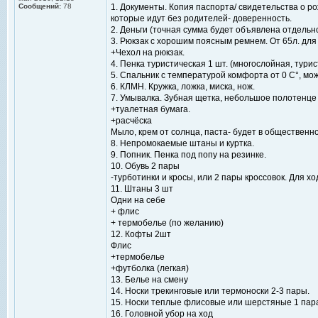
Сообщений:
78
1. Документы. Копия паспорта/ свидетельства о ро
которые идут без родителей- доверенность.
2. Деньги (точная сумма будет объявлена отдельн
3. Рюкзак с хорошим поясным ремнем. От 65л. для 
+Чехол на рюкзак.
4. Пенка туристическая 1 шт. (многослойная, турис
5. Спальник с температурой комфорта от 0 C°, мо
6. КЛМН. Кружка, ложка, миска, нож.
7. Умывалка. Зубная щетка, небольшое полотенце
+туалетная бумага.
+расчёска
Мыло, крем от солнца, паста- будет в общественн
8. Непромокаемые штаны и куртка.
9. Попник. Пенка под попу на резинке.
10. Обувь 2 пары
-турботинки и кросы, или 2 пары кроссовок. Для х
11. Штаны 3 шт
Одни на себе
+ флис
+ термобелье (по желанию)
12. Кофты 2шт
Флис
+термобелье
+футболка (легкая)
13. Белье на смену
14. Носки трекинговые или термоноски 2-3 пары.
15. Носки теплые флисовые или шерстяные 1 пар
16. Головной убор на ход