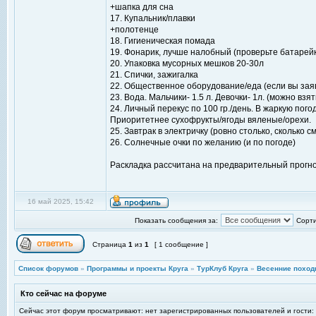
+шапка для сна
17. Купальник/плавки
+полотенце
18. Гигиеническая помада
19. Фонарик, лучше налобный (проверьте батарейк
20. Упаковка мусорных мешков 20-30л
21. Спички, зажигалка
22. Общественное оборудование/еда (если вы заяви
23. Вода. Мальчики- 1.5 л. Девочки- 1л. (можно вз
24. Личный перекус по 100 гр./день. В жаркую по
Приоритетнее сухофрукты/ягоды вяленые/орехи.
25. Завтрак в электричку (ровно столько, сколько
26. Солнечные очки по желанию (и по погоде)
Раскладка рассчитана на предварительный прогно
16 май 2025, 15:42
Показать сообщения за:
Сорти
Страница
1
из
1
[ 1 сообщение ]
Список форумов
»
Программы и проекты Круга
»
ТурКлуб Круга
»
Весенние поход
Кто сейчас на форуме
Сейчас этот форум просматривают: нет зарегистрированных пользователей и гости: