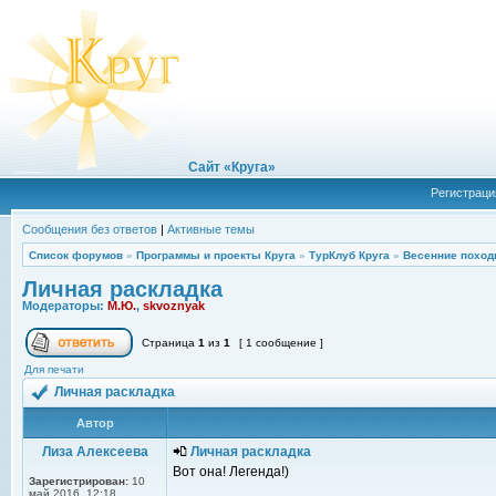
Сайт «Круга»
Регистраци
Сообщения без ответов
|
Активные темы
Список форумов
»
Программы и проекты Круга
»
ТурКлуб Круга
»
Весенние поход
Личная раскладка
Модераторы:
М.Ю.
,
skvoznyak
Страница
1
из
1
[ 1 сообщение ]
Для печати
Личная раскладка
Автор
Лиза Алексеева
Личная раскладка
Вот она! Легенда!)
Зарегистрирован:
10
май 2016, 12:18