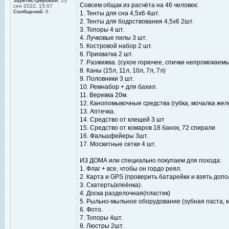
Зарегистрирован:
13
Совсем общак из расчёта на 46 человек:
сен 2022, 15:07
Сообщений:
6
1. Тенты для сна 4,5x6 4шт.
2. Тенты для бодрствования 4,5х6 2шт.
3. Топоры 4 шт.
4. Лучковые пилы 3 шт.
5. Костровой набор 2 шт.
6. Прихватка 2 шт.
7. Разжижка. (сухое горючее, спички непромокаем
8. Каны (15л, 11л, 10л, 7л, 7л)
9. Половники 3 шт.
10. Ремнабор + для бахил.
11. Веревка 20м.
12. Канопомывочные средства (губка, мочалка жел
13. Аптечка.
14. Средство от клещей 3 шт
15. Средство от комаров 18 банок, 72 спирали
16. Фальшфейеры 3шт.
17. Москитные сетки 4 шт.
ИЗ ДОМА или специально покупаем для похода:
1. Флаг + все, чтобы он гордо реял.
2. Карта и GPS (проверить батарейки и взять доп
3. Скатерть(клеёнка).
4. Доска разделочная(пластик)
5. Рыльно-мыльное оборудование (зубная паста, 
6. Фото.
7. Топоры 4шт.
8. Люстры 2шт.