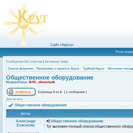
Сайт «Круга»
Регистраци
Сообщения без ответов
|
Активные темы
Список форумов
»
Программы и проекты Круга
»
ТурКлуб Круга
»
Весенние поход
Общественное оборудование
Модераторы:
М.Ю.
,
skvoznyak
Страница
1
из
1
[ 1 сообщение ]
Для печати
Общественное оборудование
Автор
Александр
Общественное оборудование
Елисютин
Тут выложен полный список общественного оборудо