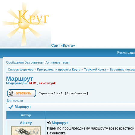
Сайт «Круга»
Регистраци
Сообщения без ответов
|
Активные темы
Список форумов
»
Программы и проекты Круга
»
ТурКлуб Круга
»
Весенние поход
Маршрут
Модераторы:
М.Ю.
,
skvoznyak
Страница
1
из
1
[ 1 сообщение ]
Для печати
Маршрут
Автор
Alexey
Маршрут
Идём по прошлогоднему маршруту всевозрастной 
Баженовка.