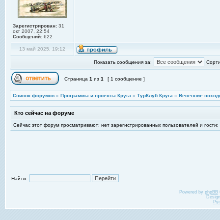
Зарегистрирован:
31
окт 2007, 22:54
Сообщений:
622
13 май 2025, 19:12
Показать сообщения за:
Сорти
Страница
1
из
1
[ 1 сообщение ]
Список форумов
»
Программы и проекты Круга
»
ТурКлуб Круга
»
Весенние поход
Кто сейчас на форуме
Сейчас этот форум просматривают: нет зарегистрированных пользователей и гости:
Найти:
Powered by
phpBB
Desig
Ру