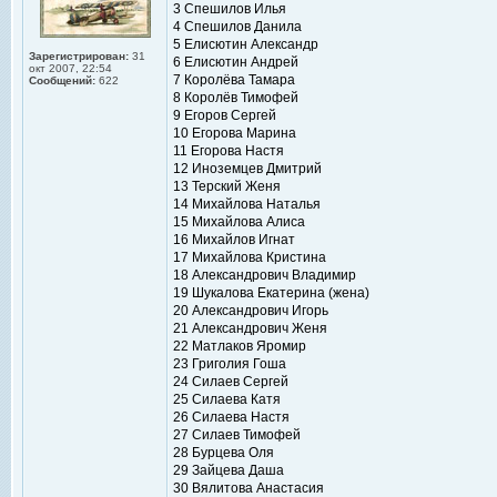
3 Спешилов Илья
4 Спешилов Данила
5 Елисютин Александр
Зарегистрирован:
31
6 Елисютин Андрей
окт 2007, 22:54
7 Королёва Тамара
Сообщений:
622
8 Королёв Тимофей
9 Егоров Сергей
10 Егорова Марина
11 Егорова Настя
12 Иноземцев Дмитрий
13 Терский Женя
14 Михайлова Наталья
15 Михайлова Алиса
16 Михайлов Игнат
17 Михайлова Кристина
18 Александрович Владимир
19 Шукалова Екатерина (жена)
20 Александрович Игорь
21 Александрович Женя
22 Матлаков Яромир
23 Григолия Гоша
24 Силаев Сергей
25 Силаева Катя
26 Силаева Настя
27 Силаев Тимофей
28 Бурцева Оля
29 Зайцева Даша
30 Вялитова Анастасия