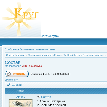
Сайт «Круга»
Сообщения без ответов
|
Активные темы
Список форумов
»
Программы и проекты Круга
»
ТурКлуб Круга
»
Весенние походы!
»
Состав
Модераторы:
М.Ю.
,
skvoznyak
[ 1 сообщение ]
Страница
1
из
1
Для печати
Состав
Автор
Alexey
Состав
1 Аронис Екатерина
2 Спешилов Алексей