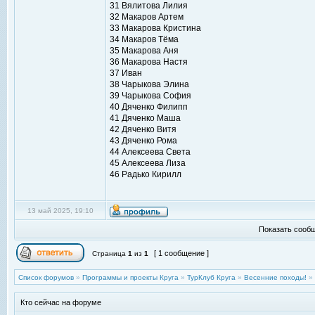
31 Вялитова Лилия
32 Макаров Артем
33 Макарова Кристина
34 Макаров Тёма
35 Макарова Аня
36 Макарова Настя
37 Иван
38 Чарыкова Элина
39 Чарыкова София
40 Дяченко Филипп
41 Дяченко Маша
42 Дяченко Витя
43 Дяченко Рома
44 Алексеева Света
45 Алексеева Лиза
46 Радько Кирилл
13 май 2025, 19:10
Показать сообщ
[ 1 сообщение ]
Страница
1
из
1
Список форумов
»
Программы и проекты Круга
»
ТурКлуб Круга
»
Весенние походы!
»
Кто сейчас на форуме