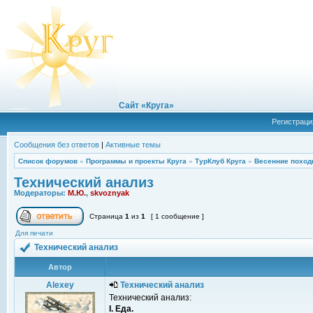
Сайт «Круга»
Регистраци
Сообщения без ответов
|
Активные темы
Список форумов
»
Программы и проекты Круга
»
ТурКлуб Круга
»
Весенние поход
Технический анализ
Модераторы:
М.Ю.
,
skvoznyak
Страница
1
из
1
[ 1 сообщение ]
Для печати
Технический анализ
Автор
Alexey
Технический анализ
Технический анализ:
I. Еда.