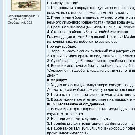
На жаркую погоду:
1. На перекусы в жаркую погоду нужно меньше слад
помимо всего прочего помогают утолять жажду.
Зарегистрирован:
31
2. Имеет смысл брать минералку вместо обычной в
окт 2007, 22:54
немного лимонного концентрата - такая вода лучш
Сообщений:
622
3. Брать больше воды (минимум 1,5л на 14+ мужчину
4. Стоит попробовать брать с собой изотоники.
Рекомендация от Ани Богдановой: Изотоник Maxler M
их группы никаких побочек не выявилось)
Про еду вообще:
1. Хорошо брать с собой лимонный концентрат - ул
2. Отличная идея брать на обед запеченное мясо 
3. Сухой фарш с добавками вместо тушёнки тоже о
4. Весной имеет смысл брать с собой приспособле
"Сок можно пить/добыть когда тепло. Если снег и 
дней."
II. Маршрут.
1. Ходим по лесам, где живут звери, следует все
Держать в самом быстром доступе для мгновенног
2. При расчёте средней скорости учитывать погод
3. В жару крайне желательно иметь на маршруте м
III. Общественное оборудование.
1. Всегда брать фальшфейеры, минимум 2 для нап
изучить этот вопрос)
2. Не надо экономить лучковые пилы.
3. Предфильтр для гравитационных фильтров - по
4. Набор канов 11л, 10л, 5л, 3л очень хорошо под
промешивать макароны.