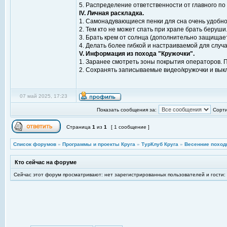
5. Распределение ответственности от главного по 
IV. Личная раскладка.
1. Самонадувающиеся пенки для сна очень удобно
2. Тем кто не может спать при храпе брать беруши
3. Брать крем от солнца (дополнительно защищает
4. Делать более гибкой и настраиваемой для случ
V. Информация из похода "Кружочки".
1. Заранее смотреть зоны покрытия операторов. П
2. Сохранять записываемые видео/кружочки и вык
07 май 2025, 17:23
Показать сообщения за:
Сорти
Страница
1
из
1
[ 1 сообщение ]
Список форумов
»
Программы и проекты Круга
»
ТурКлуб Круга
»
Весенние поход
Кто сейчас на форуме
Сейчас этот форум просматривают: нет зарегистрированных пользователей и гости: