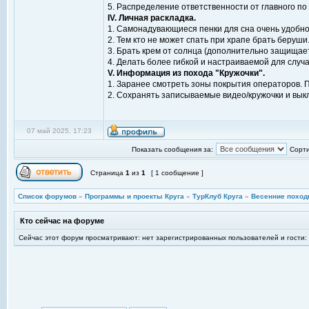
5. Распределение ответственности от главного по 
IV. Личная раскладка.
1. Самонадувающиеся пенки для сна очень удобно
2. Тем кто не может спать при храпе брать беруши
3. Брать крем от солнца (дополнительно защищает
4. Делать более гибкой и настраиваемой для случ
V. Информация из похода "Кружочки".
1. Заранее смотреть зоны покрытия операторов. П
2. Сохранять записываемые видео/кружочки и вык
07 май 2025, 17:23
Показать сообщения за:
Сорти
Страница
1
из
1
[ 1 сообщение ]
Список форумов
»
Программы и проекты Круга
»
ТурКлуб Круга
»
Весенние поход
Кто сейчас на форуме
Сейчас этот форум просматривают: нет зарегистрированных пользователей и гости: