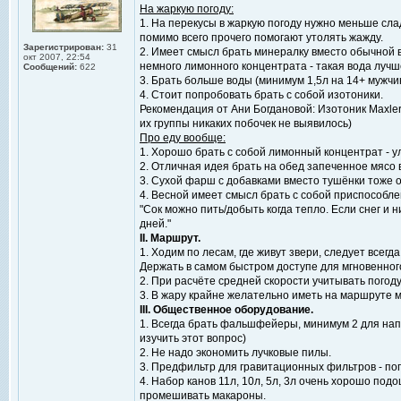
На жаркую погоду:
1. На перекусы в жаркую погоду нужно меньше слад
помимо всего прочего помогают утолять жажду.
Зарегистрирован:
31
2. Имеет смысл брать минералку вместо обычной в
окт 2007, 22:54
немного лимонного концентрата - такая вода лучш
Сообщений:
622
3. Брать больше воды (минимум 1,5л на 14+ мужчину
4. Стоит попробовать брать с собой изотоники.
Рекомендация от Ани Богдановой: Изотоник Maxler M
их группы никаких побочек не выявилось)
Про еду вообще:
1. Хорошо брать с собой лимонный концентрат - ул
2. Отличная идея брать на обед запеченное мясо 
3. Сухой фарш с добавками вместо тушёнки тоже о
4. Весной имеет смысл брать с собой приспособле
"Сок можно пить/добыть когда тепло. Если снег и 
дней."
II. Маршрут.
1. Ходим по лесам, где живут звери, следует все
Держать в самом быстром доступе для мгновенног
2. При расчёте средней скорости учитывать погод
3. В жару крайне желательно иметь на маршруте м
III. Общественное оборудование.
1. Всегда брать фальшфейеры, минимум 2 для нап
изучить этот вопрос)
2. Не надо экономить лучковые пилы.
3. Предфильтр для гравитационных фильтров - по
4. Набор канов 11л, 10л, 5л, 3л очень хорошо под
промешивать макароны.