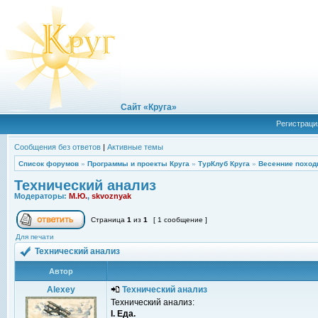
Сайт «Круга»
Регистраци
Сообщения без ответов
|
Активные темы
Список форумов
»
Программы и проекты Круга
»
ТурКлуб Круга
»
Весенние поход
Технический анализ
Модераторы:
М.Ю.
,
skvoznyak
Страница
1
из
1
[ 1 сообщение ]
Для печати
Технический анализ
Автор
Alexey
Технический анализ
Технический анализ:
I. Еда.