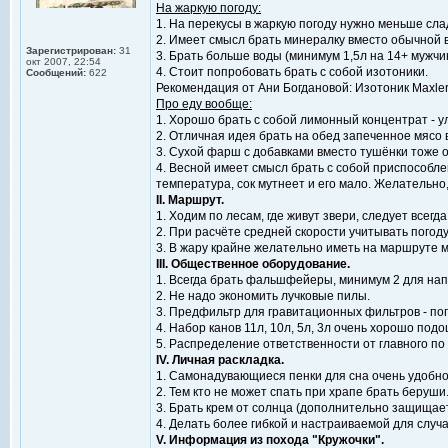
На жаркую погоду:
1. На перекусы в жаркую погоду нужно меньше слад
2. Имеет смысл брать минералку вместо обычной в
Зарегистрирован:
31
3. Брать больше воды (минимум 1,5л на 14+ мужчину
окт 2007, 22:54
4. Стоит попробовать брать с собой изотоники.
Сообщений:
622
Рекомендация от Ани Богдановой: Изотоник Maxler M
Про еду вообще:
1. Хорошо брать с собой лимонный концентрат - ул
2. Отличная идея брать на обед запеченное мясо 
3. Сухой фарш с добавками вместо тушёнки тоже о
4. Весной имеет смысл брать с собой приспособлен
температура, сок мутнеет и его мало. Желательно
II. Маршрут.
1. Ходим по лесам, где живут звери, следует все
2. При расчёте средней скорости учитывать погод
3. В жару крайне желательно иметь на маршруте м
III. Общественное оборудование.
1. Всегда брать фальшфейеры, минимум 2 для напр
2. Не надо экономить лучковые пилы.
3. Предфильтр для гравитационных фильтров - по
4. Набор канов 11л, 10л, 5л, 3л очень хорошо по
5. Распределение ответственности от главного по 
IV. Личная раскладка.
1. Самонадувающиеся пенки для сна очень удобно
2. Тем кто не может спать при храпе брать беруши
3. Брать крем от солнца (дополнительно защищает
4. Делать более гибкой и настраиваемой для случ
V. Информация из похода "Кружочки".