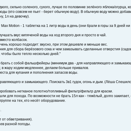
кого, сильно соленого, сухого, лучше по половинке зелёного яблока/огурца, 
оды (кто совсем не пьет - берет обычную воду). В обычную воду можно добав
, 1л на девочку).
ax Motion - 1 таблетка на 1 литр воды в день (они брали в горы за 9 дней ни 
учшать вкус кипяченой воды на ход второго дня и просто в чай.
вместо колбасок.
чень хорошо подходит: вкусно, при этом дешевле и меньше вес.
ия для сбора берёзового сока и чем замазывать сделанные отверстия (садовы
, чтобы было тепло несколько дней."
гда брать с собой фальшфейеры (минимум два - для направляющего и замыкаю
у, в жару ходим медленнее, делаем больше привалов.
еста для купания и пополнения запасов воды.
авляющего и замыкающего. Поискать 3в1 гудок, огонь и дым. (Лёша Спешилов
пробовать нетканое полотно/топливный фильтр/фильтр для краски.
дошли для похода. По возможности не брать 15л кан - тяжёлый, долго закипае
группе на тех, кто несёт оборудование.
.
.
 от обветривания).
аев разной погоды.