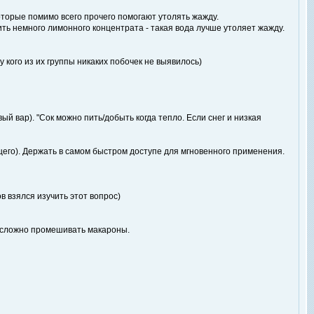
которые помимо всего прочего помогают утолять жажду.
ить немного лимонного концентрата - такая вода лучше утоляет жажду.
у кого из их группы никаких побочек не выявилось)
й вар). "Сок можно пить/добыть когда тепло. Если снег и низкая
щего). Держать в самом быстром доступе для мгновенного применения.
 взялся изучить этот вопрос)
т, сложно промешивать макароны.