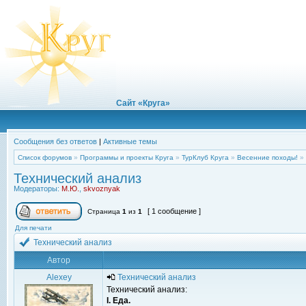
Сайт «Круга»
Сообщения без ответов
|
Активные темы
Список форумов
»
Программы и проекты Круга
»
ТурКлуб Круга
»
Весенние походы!
»
Технический анализ
Модераторы:
М.Ю.
,
skvoznyak
[ 1 сообщение ]
Страница
1
из
1
Для печати
Технический анализ
Автор
Alexey
Технический анализ
Технический анализ:
I. Еда.